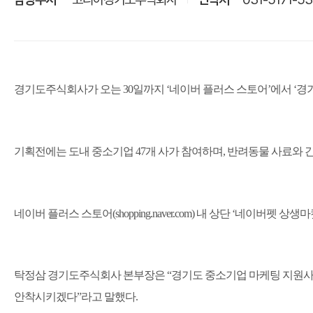
경기도주식회사가 오는
30
일까지
‘
네이버 플러스 스토어
’
에서
‘
경
기획전에는 도내 중소기업
47
개 사가 참여하며
,
반려동물 사료와 
네이버 플러스 스토어
(shopping.naver.com)
내 상단
‘
네이버펫 상생마
탁정삼 경기도주식회사 본부장은
“
경기도 중소기업 마케팅 지원사
안착시키겠다
”
라고 말했다
.