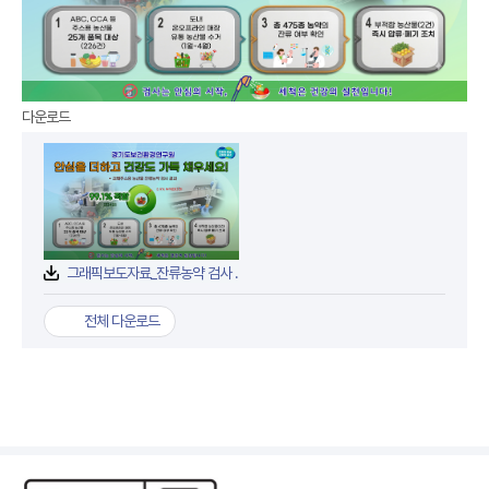
다운로드
첨부파일
그래픽보도자료_잔류농약 검사 결과.jpg
전체 다운로드