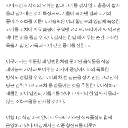
사마르칸트 지역의 오쉬는 밥과 고기를 섞지 않고 층층이 쌓아
올려 담아내는 것이 특징으로
,
기름에 볶아낸 쌀과 고기의
풍미가 조화를 이룬다
.
샤슬릭은 여러 향신료와 양념에 숙성한
고기를 꼬치에 끼워 숯불에 구워낸 요리로
,
또띠아에 싸 먹으면
색다른 맛을 즐길 수 있다
.
삼사는 한입 베어 무는 순간 고소한
육즙이 입 안 가득 퍼지며 깊은 풍미를 전한다
.
이곳에서는 주문할 때 밑반찬처럼 준비된 음식들을 직접
테이블로 가져와 보여주는 러시아
·
중앙아시아의 독특한
방식도 경험할 수 있다
.
이때 채 썬 당근을 절여 만든 고려인식
당근 김치
‘
마르코프차
’
를 곁들이는 것을 추천한다
.
아삭하고
새콤한 맛이 입안의 기름기를 씻어내
,
마지막 한 입까지 물리지
않는 조화로움을 선사할 것이다
.
여행
Tip:
식당 바로 옆에서 우즈베키스탄 식료품점도 함께
운영하고 있다
.
매장에서는 각종 향신료를 비롯해