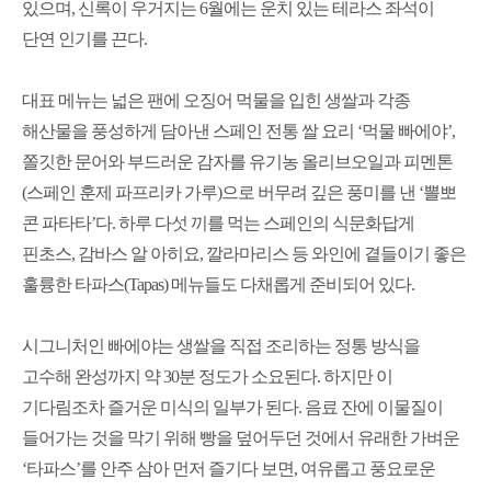
있으며
,
신록이 우거지는
6
월에는 운치 있는 테라스 좌석이
단연 인기를 끈다
.
대표 메뉴는 넓은 팬에 오징어 먹물을 입힌 생쌀과 각종
해산물을 풍성하게 담아낸 스페인 전통 쌀 요리
‘
먹물 빠에야
’,
쫄깃한 문어와 부드러운 감자를 유기농 올리브오일과 피멘톤
(
스페인 훈제 파프리카 가루
)
으로 버무려 깊은 풍미를 낸
‘
뽈뽀
콘 파타타
’
다
.
하루 다섯 끼를 먹는 스페인의 식문화답게
핀초스
,
감바스 알 아히요
,
깔라마리스 등 와인에 곁들이기 좋은
훌륭한 타파스
(Tapas)
메뉴들도 다채롭게 준비되어 있다
.
시그니처인 빠에야는 생쌀을 직접 조리하는 정통 방식을
고수해 완성까지 약
30
분 정도가 소요된다
.
하지만 이
기다림조차 즐거운 미식의 일부가 된다
.
음료 잔에 이물질이
들어가는 것을 막기 위해 빵을 덮어두던 것에서 유래한 가벼운
‘
타파스
’
를 안주 삼아 먼저 즐기다 보면
,
여유롭고 풍요로운