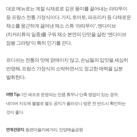
대표 메뉴로는 계절 식재료로 깊은 풍미를 끌어내는 라따뚜이
등 프랑스 전통 가정식이다
.
가지
,
토마토
,
파프리카 등 다채로운
채소를 뭉근하게 끓여낸 채소 스튜
‘
라따뚜이
’,
엔다이브
(
치커리류의 일종
)
를 구워 채소 본연의 단맛을 살린
‘
엔다이브
잠봉 그라탕
’
이 특히 인기를 끈다
.
르디쉬는 전통의 맛에 얽매이지 않고
,
손님들의 입맛을 세심히
반영해
,
프랑스 가정식의 소박하면서도 정교한 매력을 십분
발휘한다
.
여행
Tip:
1
인 셰프로 운영되는 만큼 휴무나 단축 영업이 있는 경우
,
네이버 지도에 월별로 별도 공지가 올라오니 방문 전 반드시 확인하는
것이 좋다
.
연계 관광지
:
동편마을카페거리
,
안양예술공원