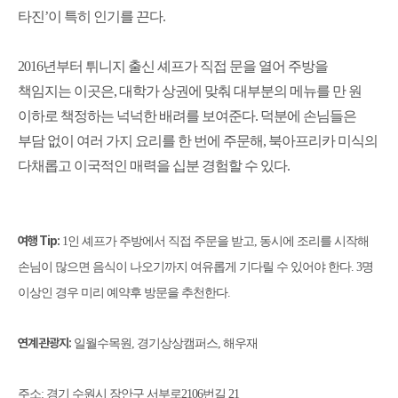
타진
’
이 특히 인기를 끈다
.
2016
년부터 튀니지 출신 셰프가 직접 문을 열어 주방을
책임지는 이곳은
,
대학가 상권에 맞춰 대부분의 메뉴를 만 원
이하로 책정하는 넉넉한 배려를 보여준다
.
덕분에 손님들은
부담 없이 여러 가지 요리를 한 번에 주문해
,
북아프리카 미식의
다채롭고 이국적인 매력을 십분 경험할 수 있다
.
여행
Tip:
1
인 셰프가 주방에서 직접 주문을 받고
,
동시에 조리를 시작해
손님이 많으면 음식이 나오기까지 여유롭게 기다릴 수 있어야 한다
. 3
명
이상인 경우 미리 예약후 방문을 추천한다
.
연계 관광지
:
일월수목원
,
경기상상캠퍼스
,
해우재
주소
:
경기 수원시 장안구 서부로
2106
번길
21