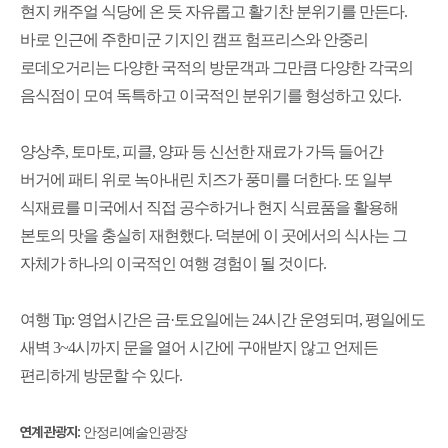
현지 캐주얼 식당에 온 듯 자유롭고 활기찬 분위기를 만든다
.
바로 인근에 주한미군 기지인 캠프 험프리스와 안중리
로데오거리는 다양한 국적의 방문객과 그만큼 다양한 각국의
음식점이 모여 독특하고 이국적인 분위기를 형성하고 있다
.
양상추
,
토마토
,
피클
,
양파 등 신선한 재료가 가득 들어간
버거에 패티 위로 녹아내린 치즈가 풍미를 더한다
.
또 일부
식재료를 미국에서 직접 공수하거나 현지 식료품을 활용해
본토의 맛을 충실히 재현했다
.
덕분에 이 곳에서의 식사는 그
자체가 하나의 이국적인 여행 경험이 될 것이다
.
여행
Tip:
영업시간은 금
·
토요일에는
24
시간 운영되며
,
평일에도
새벽
3~4
시까지 문을 열어 시간에 구애받지 않고 언제든
편리하게 방문할 수 있다
.
연계 관광지
:
안정리예술인광장