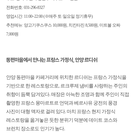
전화번호
: 031-296-8327
영업시간
: 11:00~22:00 (
※
매주 토
·
일요일 정기휴무
)
추천메뉴
:
양고기쿠스쿠스
10,000
원
,
치킨타진
8,500
원
,
미트볼 오짜
7,000
원
동편마을에서 만나는 프랑스 가정식
,
안양 르디쉬
안양 동편마을 카페거리에 위치한 르디쉬는 프랑스 가정식을
기반으로 한 레스토랑으로
,
르크루제 냄비를 사랑하는 주인의
취향이 듬뿍 담겨있다
.
매장은 아늑한 조명과 함께 주인이 직접
촬영한 프랑스 몽마르트르 언덕과 베르사유 궁전의 풍경
사진이 대형 액자로 걸려 있다
.
마치 프랑스 현지 가정식
레스토랑을 옮겨놓은 듯한 분위기 덕분에 데이트 코스와
브런치 장소로도 인기가 높다
.