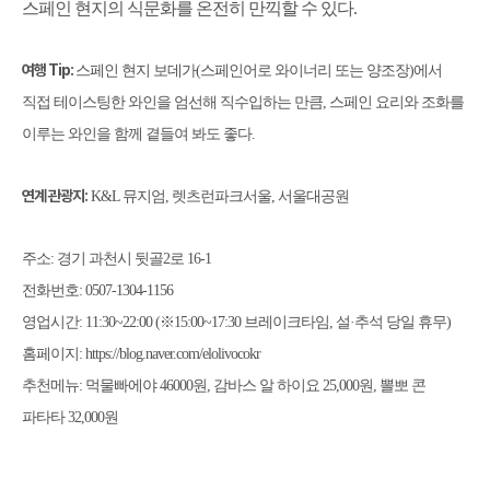
스페인 현지의 식문화를 온전히 만끽할 수 있다
.
여행
Tip:
스페인 현지 보데가
(
스페인어로 와이너리 또는 양조장
)
에서
직접 테이스팅한 와인을 엄선해 직수입하는 만큼
,
스페인 요리와 조화를
이루는 와인을 함께 곁들여 봐도 좋다
.
연계 관광지
:
K&L
뮤지엄
,
렛츠런파크서울
,
서울대공원
주소
:
경기 과천시 뒷골
2
로
16-1
전화번호
: 0507-1304-1156
영업시간
: 11:30~22:00 (
※
15:00~17:30
브레이크타임
,
설
·
추석 당일 휴무
)
홈페이지
: https://blog.naver.com/elolivocokr
추천메뉴
:
먹물빠에야
46000
원
,
감바스 알 하이요
25,000
원
,
뽈뽀 콘
파타타
32,000
원