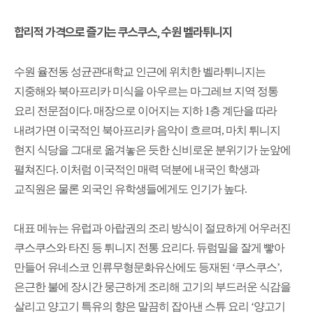
합리적 가격으로 즐기는 쿠스쿠스
,
수원 벨라튀니지
수원 율전동 성균관대학교 인근에 위치한 벨라튀니지는
지중해와 북아프리카 미식을 아우르는 마그레브 지역 정통
요리 전문점이다
.
매장으로 이어지는 지하
1
층 계단을 따라
내려가면 이국적인 북아프리카 음악이 흐르며
,
마치 튀니지
현지 식당을 그대로 옮겨놓은 듯한 신비로운 분위기가 눈앞에
펼쳐진다
.
이처럼 이국적인 매력 덕분에 내국인 학생과
교직원은 물론 외국인 유학생들에게도 인기가 높다
.
대표 메뉴는 유럽과 아랍권의 조리 방식이 절묘하게 어우러진
쿠스쿠스와 타진 등 튀니지 전통 요리다
.
듀럼밀을 잘게 빻아
만들어 유네스코 인류무형문화유산에도 등재된
‘
쿠스쿠스
’,
은근한 불에 장시간 뭉근하게 조리해 고기의 부드러운 식감을
살리고 양고기 특유의 향은 말끔히 잡아낸 스튜 요리
‘
양고기