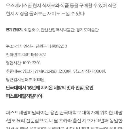
우즈베키스탄 현지 식재료와 식품 등을 구매할 수 있어 작은
현지 시장을 둘러보는 재미도 느낄 수 있다
.
연계 관광지
:
화랑호수
,
안산산업역사박물관
,
경기도미술관
주소
:
경기 안산시 단원구 다문화
2
길
3
전화번호
: 0504-1848-0872
영업시간
: 10:00~22:00
추천메뉴
:
양고기 감자
(Chiz-Biz), 12,000
원
,
닭고기 삼사
4,000
원
,
당근김치샐러드
3,000
원
,
단국대에서
16
년째 지켜온 네팔의 맛과 인심
,
용인
퍼스트네팔히말라야
퍼스트네팔히말라야는 용인 단국대학교 대학가에 위치한 네팔
·
인도 요리 전문점으로
,
네팔 포카라 출신 셰프가
16
년째 동일한
가격 정책을 유지하며 운영하고 있다
.
약
20
년 전 한국에 정착한