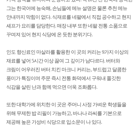
그는 한국어에 능숙해
,
손님들에 메뉴 설명은 물론 추천 메뉴
안내까지 막힘이 없다
.
식재료를 네팔에서 직접 공수하고 현지
셰프가 요리를 담당한다
.
매장 내부 또한 네팔 전통 소품으로
꾸며져 있어 현지 식당에 온 듯한 분위기다
.
인도 향신료인 마살라를 활용한 이 곳의 커리는
9
가지 이상의
재료를 넣어
5
시간 이상 끓여 그 깊이가 남다르다
.
버터와
크림이 어우러진 버터 치킨 마크니 커리는
,
부드럽고 달콤한
풍미가 특징이며 주문 즉시 전통 화덕에서 구워내 쫄깃한
식감을 살린 난과 함께 먹으면 더욱 조화롭다
.
또한 대학가에 위치한 이 곳은 주머니 사정 가벼운 학생들을
위해 무제한 밥 리필이 가능하고
,
바나나 라씨를 기본으로
제공해 높은 가성비 식당으로 입소문이 나 있다
.