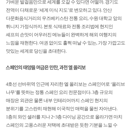
가벼운 발걸음만으로 세계를 오갈 수 있다면 어떨까
.
경기도
전역이 다채로운
‘
세계 미식 지도
’
로 변모하고 있다
.
안산
다문화음식거리의 우즈베키스탄 전통 요리
,
수원 대학교 앞의
튀니지 가정식까지
.
본토 식재료와 전통 조리법에 현지인
셰프의 손맛이 어우러진 메뉴들이 완벽하게 해외 여행지의
느낌을 재현한다
.
여권 없이도 훌쩍 떠날 수 있는
,
가장 가깝고도
맛있는 세계로 당신을 초대한다
.
스페인의 태양을 머금은 만찬
,
과천 엘 올리보
4
호선 선바위역 인근에 자리한 엘 올리보는 스페인어로
‘
올리브
나무
’
를 뜻하는 정통 스페인 요리 전문점이다
. 3
층 규모의
매장은 외관은 물론 내부 인테리어까지 스페인 현지의
분위기를 고스란히 재현해 이국적인 매력을 물씬 자아낸다
.
1
층의 와인 셀러를 지나
2~3
층 다이닝 공간으로 올라가면 마치
스페인의 고풍스러운 저택에 초대받은 듯한 기분을 느낄 수