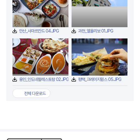
안산_사마르칸드 04.JPG
과천_엘올리보 01.JPG
용인_인도네팔레스토랑 02.JPG
평택_크레이지윙스 05.JPG
전체 다운로드