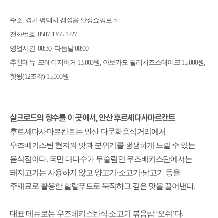
주소
:
경기 평택시 팽성읍 안정쇼핑로
5
전화번호
: 0507-1366-1727
영업시간
: 08:30~
다음날
08:00
추천메뉴
:
크레이지버거
13,000
원
,
아보카도 필리치즈스테이크
15,000
원
,
핫윙
(12
조각
) 15,000
원
실크로드의 향수를 이 곳에서
,
안산 후르셰다사마르칸트
후르셰다사마르칸트는 안산 다문화음식거리에서
우즈베키스탄 현지의 맛과 분위기를 생생하게 느낄 수 있는
음식점이다
.
국민 대다수가 무슬림인 우즈베키스탄에서는
돼지고기는 사용하지 않고 양고기
·
소고기
·
닭고기 등을
주재료로 활용한 할랄푸드로 묵직하고 깊은 맛을 끌어낸다
.
대표 메뉴로는 우즈베키스탄식 소고기 볶음밥
‘
오쉬
’
다
.