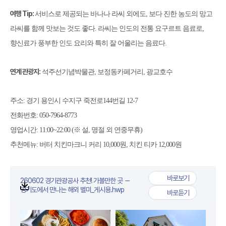
여행
Tip:
서비스로 제공되는 바나나 라씨 외에도
,
보다 진한 농도의 망고
라씨를 함께 맛보는 것도 좋다
.
라씨는 인도의 전통 요구르트 음료로
,
향신료가 풍부한 인도 요리와 특히 잘 어울리는 음료다
.
연계 관광지
:
석주선기념박물관
,
보정동카페거리
,
광교호수
주소
:
경기 용인시 수지구 죽전로
144
번길
12-7
전화번호
: 050-7964-8773
영업시간
: 11:00~22:00 (
※
설
,
명절 외 연중무휴
)
추천메뉴
:
버터 치킨마크니 커리
10,000
원
,
치킨 티카
12,000
원
바로보기
260602 경기관광공사 추천! 가볼만한 곳 －
260602 경기관광공
첨부파일
경기도에서 만나는 해외 별미_게시용.hwp
바로듣기
260602 경기관광공