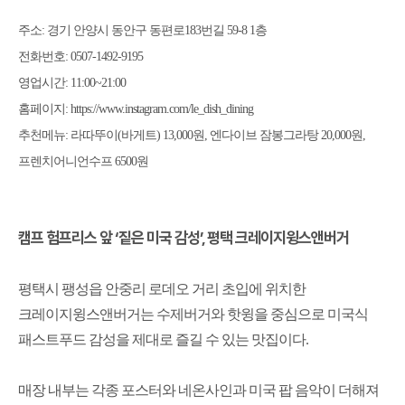
주소
:
경기 안양시 동안구 동편로
183
번길
59-8 1
층
전화번호
: 0507-1492-9195
영업시간
: 11:00~21:00
홈페이지
: https://www.instagram.com/le_dish_dining
추천메뉴
:
라따뚜이
(
바게트
) 13,000
원
,
엔다이브 잠봉그라탕
20,000
원
,
프렌치어니언수프
6500
원
캠프 험프리스 앞
‘
짙은 미국 감성
’,
평택 크레이지윙스앤버거
평택시 팽성읍 안중리 로데오 거리 초입에 위치한
크레이지윙스앤버거는 수제버거와 핫윙을 중심으로 미국식
패스트푸드 감성을 제대로 즐길 수 있는 맛집이다
.
매장 내부는 각종 포스터와 네온사인과 미국 팝 음악이 더해져