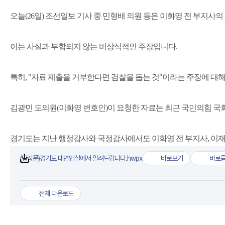
오늘(26일) 조선일보 기사 중 민형배 의원 등은 이화영 전 부지
이는 사실과 부합되지 않는 비상식적인 주장입니다.
특히, "자료 제출을 거부한다면 검찰을 돕는 것"이라는 주장에 대해
김광민 도의원(이화영 변호인)이 요청한 자료는 최근 국민의힘 국회
경기도는 지난 행정감사와 국정감사에서도 이화영 전 부지사, 이재명
(입장문)경기도 대변인실에서 알려드립니다.hwpx
바로보기
바로
(입장문)경기도 대변인실
(입
첨부파일
전체 다운로드