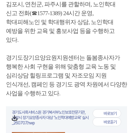
김포시
,
연천군
,
파주시를 관할하며
,
노인학대
신고 전화
(
☎
1577-1389) 24
시간 운영
,
학대피해노인 및 학대행위자 상담
,
노인학대
예방을 위한 교육 및 홍보사업 등을 수행하고
있다
.
경기도장기요양요원지원센터는 돌봄종사자가
행복한 사회 구현을 위해 맞춤형 교육
노동 및
심리상담 힐링프로그램 및 자조모임 지원
인식개선
,
캠페인 등 경기도 광역 차원에서 다양한
사업을 수행하고 있다
.
경기도사회서비스원 경기북서부노인보호전문기관，
바로보기
경기도사회서비스원
고양시 장기요양종사자 대상 ‘노인학대예방교육’ 실시
첨부파일
바로듣기
_260707.hwp
경기도사회서비스원