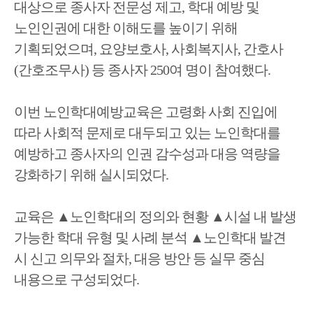
대상으로 종사자 전문성 제고
,
학대 예방 및
노인인권에 대한 이해도를 높이기 위해
기획되었으며
,
요양
보호사
,
사회복지사
,
간호사
(
간호조무사
)
등 종사자
250
여 명이 참여했다
.
이번 노인학대예방교육은 고령화 사회 진입에
따라 사회적 문제로 대두되고 있는 노인학대를
예방하고 종사자의 인권 감수성과 대응 역량을
강화하기 위해 실시되었다
.
교육은
▲
노인학대의 정의와 현황
▲
시설 내 발생
가능한 학대 유형 및 사례
분석
▲
노인학대 발견
시 신고 의무와 절차
,
대응 방안 등 실무 중심
내용으로 구성되었다
.