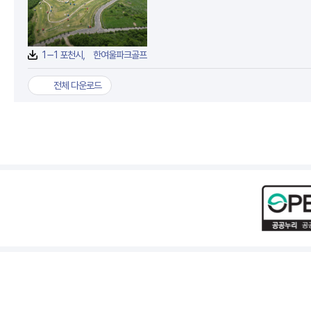
첨부파일
1－1 포천시， 한여울파크골프장 36홀 관외 이용객 개방1(1).jpg
전체 다운로드