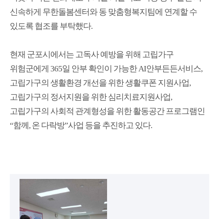
신속하게 무한돌봄센터와 동 맞춤형복지팀에 연계할 수
있도록 협조를 부탁했다
.
현재 군포시에서는 고독사 예방을 위해 고립가구
위험군에게
365
일 안부 확인이 가능한
AI
안부든든서비스
,
고립가구의 생활환경 개선을 위한 생활쿠폰 지원사업
,
고립가구의 정서지원을 위한 심리치료지원사업
,
고립가구의 사회적 관계형성을 위한 활동공간 프로그램인
“
함께
,
온 다락방
”
사업 등을 추진하고 있다
.
첨부파일