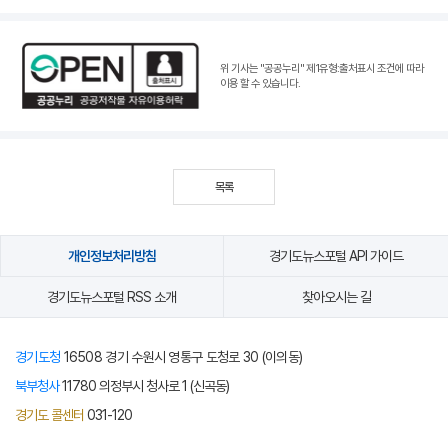
위 기사는 "공공누리"
제1유형:출처표시 조건
에 따라
이용 할 수 있습니다.
목록
개인정보처리방침
경기도뉴스포털 API 가이드
경기도뉴스포털 RSS 소개
찾아오시는 길
경기도청
16508 경기 수원시 영통구 도청로 30 (이의동)
북부청사
11780 의정부시 청사로 1 (신곡동)
경기도 콜센터
031-120