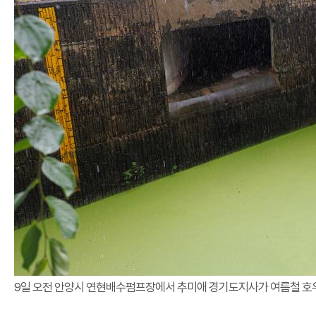
9일 오전 안양시 연현배수펌프장에서 추미애 경기도지사가 여름철 호우