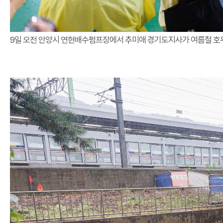
9일 오전 안양시 연현배수펌프장에서 추미애 경기도지사가 여름철 호우