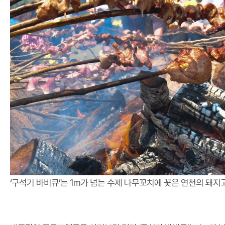
‘구석기 바비큐’는 1m가 넘는 수제 나무꼬치에 꽃은 연천의 돼