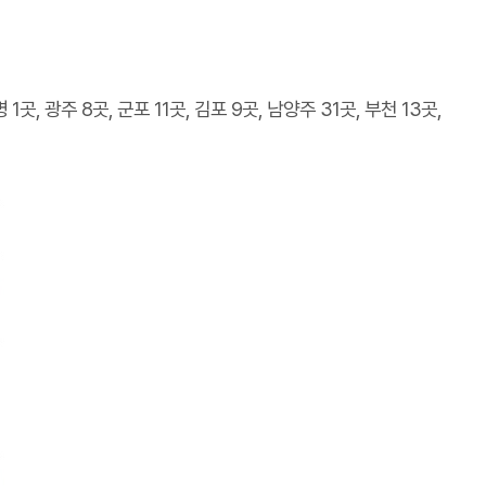
 1곳, 광주 8곳, 군포 11곳, 김포 9곳, 남양주 31곳, 부천 13곳,