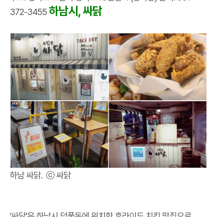
하남시, 싸닭
372-3455
하남 싸닭. ⓒ 싸닭
‘싸닭’은 하남시 덕풍동에 위치한 후라이드 치킨 맛집으로,