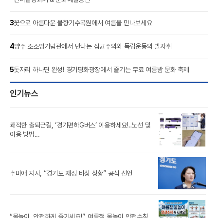
3
꽃으로 아름다운 물향기수목원에서 여름을 만나보세요
4
양주 조소앙기념관에서 만나는 삼균주의와 독립운동의 발자취
5
돗자리 하나면 완성! 경기평화광장에서 즐기는 무료 여름밤 문화 축제
인기뉴스
쾌적한 출퇴근길, ‘경기편하G버스’ 이용하세요!‥노선 및
풍도
이용 방법...
‘제
추미애 지사, “경기도 재정 비상 상황” 공식 선언
참가
경기
“물놀이, 안전하게 즐기세요!”‥여름철 물놀이 안전수칙