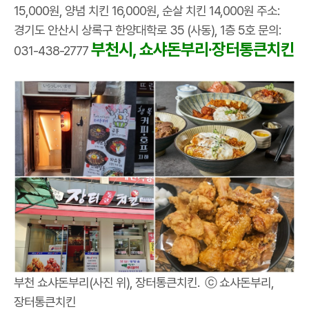
15,000원, 양념 치킨 16,000원, 순살 치킨 14,000원 주소:
경기도 안산시 상록구 한양대학로 35 (사동), 1층 5호 문의:
부천시, 쇼샤돈부리·장터통큰치킨
031-438-2777
부천 쇼샤돈부리(사진 위), 장터통큰치킨. ⓒ 쇼샤돈부리,
장터통큰치킨