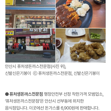
안산시 퓨처생돈까스전문점(사진 위),
신발신은기봉이 ⓒ 퓨처생돈까스전문점, 신발신은기봉이
● 퓨처생돈까스전문점
행정안전부 선정 착한가격 모범업소,
‘퓨처생돈까스전문점’은 안산시 선부동에 위치한
음식점입니다. 이곳에선 돈가스를 6,900원에 판매합니다.