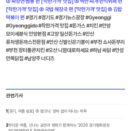
② 짜장면·짬뽕 편
[‘착한가격’ 맛집] ③ 백반·찌개·한식뷔페 편
[‘착한가격’ 맛집] ④ 국밥‧해장국 편
[‘착한가격’ 맛집] ⑤ 김밥
떡볶이 편
#경기 #경기도 #경기뉴스광장 #Gyeonggi
#Gyeonggido #착한가격 맛집 #돈가스 #치킨 #안양
모이세분식 안양본점 #고양 일산돈가스 #안산
퓨처생돈까스전문점 #안산 신발신은기봉이 #부천 쇼샤돈부리
#부천 장터통큰치킨 #오산 니맘대로하세요 #하남 싸닭 #안성
만복닭집 #남양주 너디즈
관련기사
1
[경기, 여름 쉼표] ④ 캠크닉: 장비 없이 떠나는 하루
2
무더운 여름, 신나는 공연과 영화가 함께하는 ‘2026 경기평화광장
잔디밭영화제 & 문화예술공연’