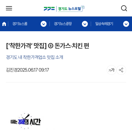
경기뉴스룸
경기뉴스광장
일상속에경기
[‘착한가격’ 맛집] ⑥ 돈가스‧치킨 편
경기도 내 착한가격업소 맛집 소개
김진경
2025.06.17 09:17