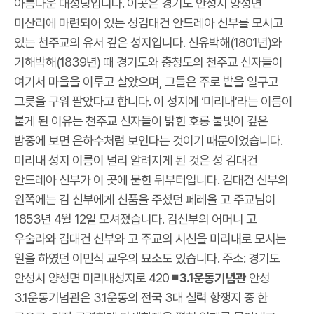
아름다운 대성당입니다. 이곳은 경기도 안성시 양성면
미산리에 마련되어 있는 성김대건 안드레아 신부를 모시고
있는 천주교의 유서 깊은 성지입니다. 신유박해(1801년)와
기해박해(1839년) 때 경기도와 충청도의 천주교 신자들이
여기서 마을을 이루고 살았으며, 그들은 주로 밭을 일구고
그릇을 구워 팔았다고 합니다. 이 성지에 ‘미리내’라는 이름이
붙게 된 이유는 천주교 신자들이 밝힌 호롱 불빛이 깊은
밤중에 보면 은하수처럼 보인다는 것이기 때문이었습니다.
미리내 성지 이름이 널리 알려지게 된 것은 성 김대건
안드레아 신부가 이 곳에 묻힌 뒤부터입니다. 김대건 신부의
왼쪽에는 김 신부에게 신품을 주셨던 페레올 고 주교님이
1853년 4월 12일 모셔졌습니다. 김신부의 어머니 고
우술라와 김대건 신부와 고 주교의 시신을 미리내로 모시는
일을 하였던 이민식 교우의 묘소도 있습니다. 주소: 경기도
안성시 양성면 미리내성지로 420
◾ 3.1운동기념관
안성
3.1운동기념관은 3.1운동의 전국 3대 실력 항쟁지 중 한