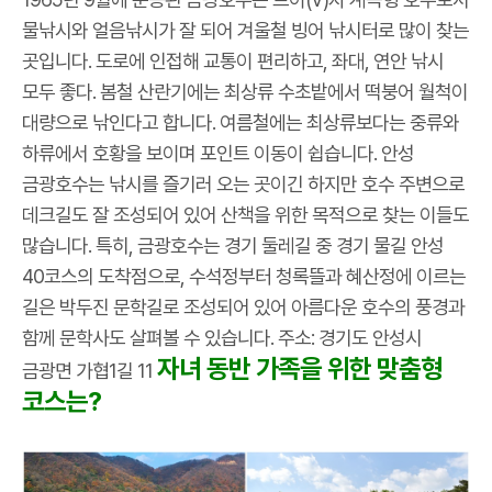
물낚시와 얼음낚시가 잘 되어 겨울철 빙어 낚시터로 많이 찾는
곳입니다. 도로에 인접해 교통이 편리하고, 좌대, 연안 낚시
모두 좋다. 봄철 산란기에는 최상류 수초밭에서 떡붕어 월척이
대량으로 낚인다고 합니다. 여름철에는 최상류보다는 중류와
하류에서 호황을 보이며 포인트 이동이 쉽습니다. 안성
금광호수는 낚시를 즐기러 오는 곳이긴 하지만 호수 주변으로
데크길도 잘 조성되어 있어 산책을 위한 목적으로 찾는 이들도
많습니다. 특히, 금광호수는 경기 둘레길 중 경기 물길 안성
40코스의 도착점으로, 수석정부터 청록뜰과 혜산정에 이르는
길은 박두진 문학길로 조성되어 있어 아름다운 호수의 풍경과
함께 문학사도 살펴볼 수 있습니다. 주소: 경기도 안성시
자녀 동반 가족을 위한 맞춤형
금광면 가협1길 11
코스는?