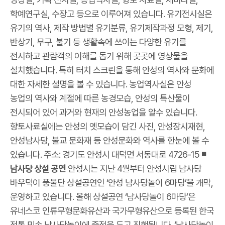
학예연구실, 수장고 등으로 이루어져 있습니다. 유기전시실은
유기의 역사, 제작 방법별 유기분류, 유기제작과정 모형, 제기,
반상기, 무구, 불기 등 생활속에 쓰이는 다양한 유기를
전시하고 관람객의 이해를 돕기 위해 곳곳에 영상물을
설치했습니다. 특히 터치 스크린을 통해 안성의 역사와 문화에
대한 자세한 설명을 볼 수 있습니다. 농업역사실은 안성
농업의 역사와 계절에 따른 농경모습, 안성의 특산물이
전시되어 있어 과거와 현재의 안성농업을 알수 있습니다.
향토사료실에는 안성의 옛모습이 담긴 사진, 안성장시재현,
안성남사당, 불교 문화재 등 안성문화와 역사를 한눈에 볼 수
있습니다. 주소: 경기도 안성시 대덕면 서동대로 4726-15
◾
남사당 상설 공연
안성시는 지난 4월부터 안성시립 남사당
바우덕이 풍물단 상설공연인 ‘안성 남사당놀이 6마당’을 개막,
운영하고 있습니다. 올해 상설공연 ‘남사당놀이 6마당’은
유네스코 인류무형문화유산과 국가무형유산으로 등록된 한국
전통 민속 남사당놀이에 중점을 두고 진행됩니다. ‘남사당놀이