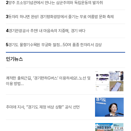
2
양주 조소앙기념관에서 만나는 삼균주의와 독립운동의 발자취
3
돗자리 하나면 완성! 경기평화광장에서 즐기는 무료 여름밤 문화 축제
4
경기관광공사 추천! 내 마음속의 지중해, 경기 바다
5
경기도 물향기수목원 무궁화 절정…50여 품종 한자리서 감상
인기뉴스
쾌적한 출퇴근길, ‘경기편하G버스’ 이용하세요!‥노선 및
풍도
이용 방법...
‘제
추미애 지사, “경기도 재정 비상 상황” 공식 선언
참가