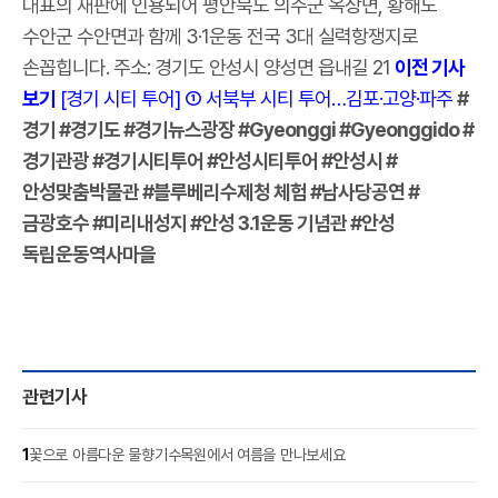
대표의 재판에 인용되어 평안북도 의주군 옥상면, 황해도
수안군 수안면과 함께 3·1운동 전국 3대 실력항쟁지로
손꼽힙니다. 주소: 경기도 안성시 양성면 읍내길 21
이전 기사
보기
[경기 시티 투어] ① 서북부 시티 투어…김포·고양·파주
#
경기 #경기도 #경기뉴스광장 #Gyeonggi #Gyeonggido #
경기관광 #경기시티투어 #안성시티투어 #안성시 #
안성맞춤박물관 #블루베리수제청 체험 #남사당공연 #
금광호수 #미리내성지 #안성 3.1운동 기념관 #안성
독립운동역사마을
관련기사
1
꽃으로 아름다운 물향기수목원에서 여름을 만나보세요