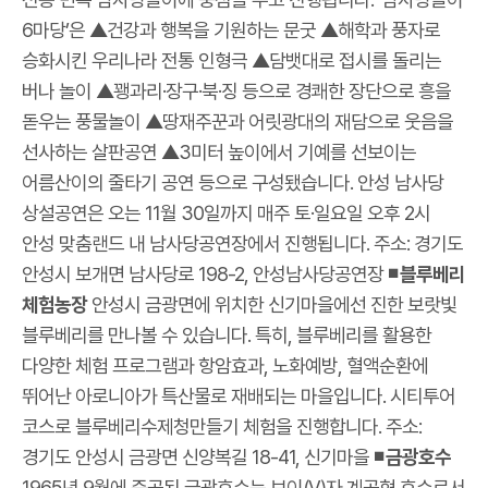
6마당’은 ▲건강과 행복을 기원하는 문굿 ▲해학과 풍자로
승화시킨 우리나라 전통 인형극 ▲담뱃대로 접시를 돌리는
버나 놀이 ▲꽹과리·장구·북·징 등으로 경쾌한 장단으로 흥을
돋우는 풍물놀이 ▲땅재주꾼과 어릿광대의 재담으로 웃음을
선사하는 살판공연 ▲3미터 높이에서 기예를 선보이는
어름산이의 줄타기 공연 등으로 구성됐습니다. 안성 남사당
상설공연은 오는 11월 30일까지 매주 토·일요일 오후 2시
안성 맞춤랜드 내 남사당공연장에서 진행됩니다. 주소: 경기도
안성시 보개면 남사당로 198-2, 안성남사당공연장
◾ 블루베리
체험농장
안성시 금광면에 위치한 신기마을에선 진한 보랏빛
블루베리를 만나볼 수 있습니다. 특히, 블루베리를 활용한
다양한 체험 프로그램과 항암효과, 노화예방, 혈액순환에
뛰어난 아로니아가 특산물로 재배되는 마을입니다. 시티투어
코스로 블루베리수제청만들기 체험을 진행합니다. 주소:
경기도 안성시 금광면 신양복길 18-41, 신기마을
◾ 금광호수
1965년 9월에 준공된 금광호수는 브이(V)자 계곡형 호수로서