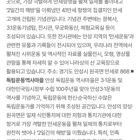
곳으로, 가장 극렬하게 만세항쟁을 펼쳐 일제를 몰아내고
‘2일간의 해방’을 이뤄냈던 4.1만세 항쟁의 집결지인 만세
고개에 건립된 기념관입니다. 기념관 주변에는 광복사,
3.1운동기념탑, 전시관, 무궁화동산, 체험교육실 등이
조성되어 있습니다. 또한 전시관에는 안성 지역의 ‘만세운동’과
관련한 유물과 기록들이 전시되어 있으며, 우리나라 전역에서
펼쳐진 시위운동 및 역사적인 자료를 실물전시, 모형, 영상물
관람을 통해 자세히 알 수 있어 나라상의 산 교육장으로
활용되고 있습니다. 주소: 경기도 안성시 원곡면 만세로 868
◾
독립운동역사마을
안성 독립운동 역사마을은 3·1운동 및
대한민국임시정부 수립 100주년을 맞아 안성3·1운동의
역사를 기념하고, 독립운동에 헌신·순국하신 수많은
독립운동가를 기억하기 위해 조성된 공간입니다. 안성의 양성·
원곡면은 일제 식민통치에 대한 저항과 통치기관에 대한
항거로 가장 격렬한 만세운동을 펼쳐 일제의 통치로부터
완전히 벗어나 ‘2일간의 해방’을 이뤘습니다. 특히, 민족