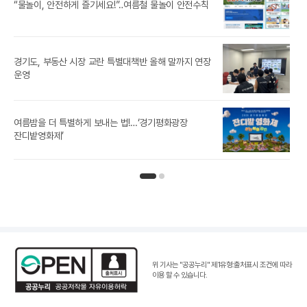
경기
“물놀이, 안전하게 즐기세요!”‥여름철 물놀이 안전수칙
경기도, 부동산 시장 교란 특별대책반 올해 말까지 연장
[경
운영
경기
여름밤을 더 특별하게 보내는 법!…‘경기평화광장
노
잔디밭영화제’
인기뉴스 페이지 1
인기뉴스 페이지 2
위 기사는 "공공누리"
제1유형:출처표시 조건
에 따라
이용 할 수 있습니다.