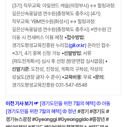
(3기) 직무교육: 아일랜드 캐슬(의정부시) ↔ 힐링과정:
깊은산속옹달샘 연수원(충청북도 충주시) (4기)
직무교육: YBM연수원(화성시) ↔ 힐링과정:
깊은산속옹달샘 연수원(충청북도 충주시) ※연수원 간
이동 시 전세버스 이용 예정
▪접수방법
:
경기도평생교육진흥원 누리집
(gill.or.kr)
온라인 접수
※3기, 4기 중복 신청 가능
▪선발방법
: 서류
(재도전계획서) 심사 후 선정 (방문면접 심사없음)
▪
선발기준
: 도전성, 진정성, 계획의 구체성, 작성의
성실도(권장 글자 수 준수)
▪교육비용
: 무료
▪문의
:
경기도평생교육진흥원 031-547-6548
이전 기사 보기 ☞
[경기도민을 위한 7월의 혜택] ① 아동
[경기도민을 위한 7월의 혜택] ② 청년
#경기 #경기도 #
경기뉴스광장 #Gyeonggi #Gyeonggido #중장년 #