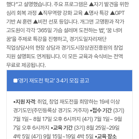
했다”고 설명했습니다. 주요 프로그램은 ▲자기 발견을 위한
심리 회복 과정 ▲직무역량 강화 교육 ▲명사 특강 ▲GPT
기반 AI 훈련 ▲비전 선포 등입니다. 개그맨 고명환과 작가
고도원이 각각 ‘365일 가슴 설레며 도전하는 법’, ‘꿈 너머
꿈’을 주제로 특강을 진행하고, 경기도일자리재단
직업상담사의 현장 상담과 경기도시장상권진흥원의 창업
지원 설명회도 연계됩니다. 이 모든 교육과 숙식비는 전액
무료로 제공됩니다.
■‘경기 재도전 학교’ 3‧4기 모집 공고
▪지원 자격
: 취업, 창업 재도전을 희망하는 19세 이상
경기도민(주민등록상 경기도 거주자)
▪접수 기간
(3기)
7월 1일~ 8월 17일 오후 6시까지 (4기) 7월 1일~ 9월
7일 오후 6시까지
▪교육 기간
(3기) 8월 25일~29일
4박 5일 (4기) 9월 15일~19일 4박 5일
▪교육 장소