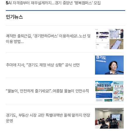
5
AI 자격증부터 재무설계까지…경기 중장년 ‘행복캠퍼스’ 모집
인기뉴스
쾌적한 출퇴근길, ‘경기편하G버스’ 이용하세요!‥노선 및
풍도
이용 방법...
‘제
추미애 지사, “경기도 재정 비상 상황” 공식 선언
참가
경기
“물놀이, 안전하게 즐기세요!”‥여름철 물놀이 안전수칙
경기도, 부동산 시장 교란 특별대책반 올해 말까지 연장
[경
운영