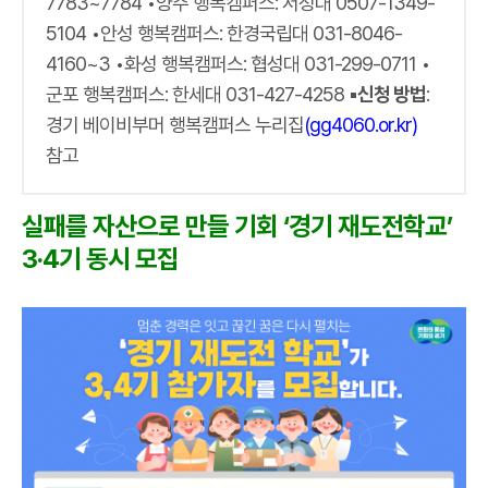
7783~7784 •양주 행복캠퍼스: 서정대 0507-1349-
5104 •안성 행복캠퍼스: 한경국립대 031-8046-
4160~3 •화성 행복캠퍼스: 협성대 031-299-0711 •
군포 행복캠퍼스: 한세대 031-427-4258
▪신청 방법
:
경기 베이비부머 행복캠퍼스 누리집
(gg4060.or.kr)
참고
실패를 자산으로 만들 기회 ‘경기 재도전학교’
3‧4기 동시 모집