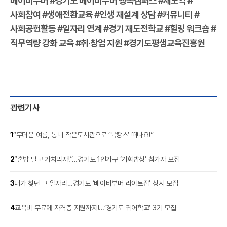
베이비부머 #경기도 베이비부머 행복캠퍼스 #재도약 #
사회참여 #생애전환교육 #인생 재설계 상담 #커뮤니티 #
사회공헌활동 #일자리 연계 #경기 재도전학교 #힐링 워크숍 #
직무역량 강화 교육 #취‧창업 지원 #경기도평생교육진흥원
관련기사
1
“무더운 여름, 동네 작은도서관으로 ‘북캉스’ 떠나요!”
2
“혼밥 말고 가치먹자!”…경기도 1인가구 ‘기회밥상’ 참가자 모집
3
내가 찾던 그 일자리…경기도 ‘베이비부머 라이트잡’ 상시 모집
4
교육비 무료에 자격증 지원까지!…‘경기도 귀어학교’ 3기 모집