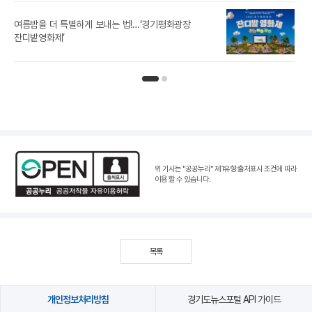
경기
여름밤을 더 특별하게 보내는 법!…‘경기평화광장
노
잔디밭영화제’
인기뉴스 페이지 1
인기뉴스 페이지 2
위 기사는 "공공누리"
제1유형:출처표시 조건
에 따라
이용 할 수 있습니다.
목록
개인정보처리방침
경기도뉴스포털 API 가이드