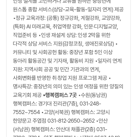
인생 설계를 고민하거나 교류를 원하는 중장년에
원스톱 종합 서비스(상담-교육-활동-일자리 연계) 제공
•정규 교육과정: (공통) 정규강좌, 계절강좌, 교양강좌,
(특화) AI 미래교육, 취업역량 강화, 인문‧디지털교양,
직업준비 등 •인생 재설계 상담: 인생 2막을 위한
다각적 상담 서비스 지원(감정코칭, 생애진로상담) •
커뮤니티 및 사회공헌 활동: 중장년 포함 5인 이상
동아리 활동공간 및 기자재, 활동비 지원 •일자리 연계
지원: 지역사회 공공 및 민간 기관과의 연계,
사회변화를 반영한 취‧창업 지원 프로그램 제공 •
명사특강: 중장년의 의미 있는 인생 여정을 위한 양질의
교육기회 제공
▪행복캠퍼스 7곳
•수원(동남권)
행복캠퍼스: 경기대 진리관(7층), 031-248-
7552~7554 •고양(서북권) 행복캠퍼스: 고양시
한양문고 주엽점 031-812-2650~2652 •안산
(서남권) 행복캠퍼스: 안산대 채플관(2층) 031-