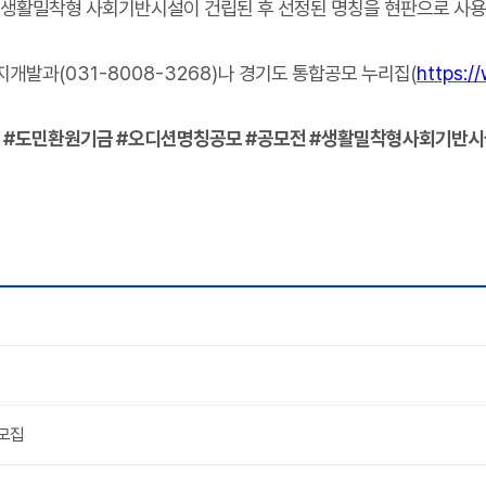
 생활밀착형 사회기반시설이 건립된 후 선정된 명칭을 현판으로 사
택지개발과
(031-8008-3268)
나 경기도 통합공모 누리집
(
https:/
 #
도민환원기금
#
오디션명칭공모
#
공모전
#
생활밀착형사회기반
 모집