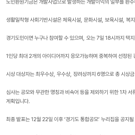
도민환원기금은 개발사업으로 발생하는 개발이익의 일부를 환수
생활밀착형 사회기반시설은 체육시설
,
문화시설
,
보육시설
,
복지
경기도민이면 누구나 참여할 수 있으며
,
오는
7
일
18
시까지 택지
1
인당 최대
2
개의 아이디어까지 응모가능하며 중복하여 선정된 
시상 대상자는 최우수상
,
우수상
,
장려상까지
6
명으로 총 시상
심사는 공모와 무관한 명칭과 비속어 등을 제외하기 위한
1
차 서
계획입니다
.
최종 발표는
12
월
22
일 이후
‘
경기도 통합공모
’
누리집을 공지될