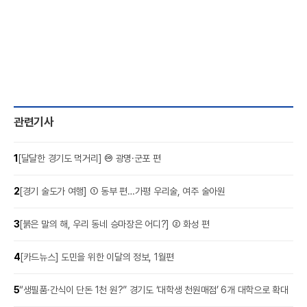
관련기사
1
[달달한 경기도 먹거리] ⑳ 광명·군포 편
2
[경기 술도가 여행] ① 동부 편…가평 우리술, 여주 술아원
3
[붉은 말의 해, 우리 동네 승마장은 어디?] ② 화성 편
4
[카드뉴스] 도민을 위한 이달의 정보, 1월편
5
“생필품·간식이 단돈 1천 원?” 경기도 ‘대학생 천원매점’ 6개 대학으로 확대