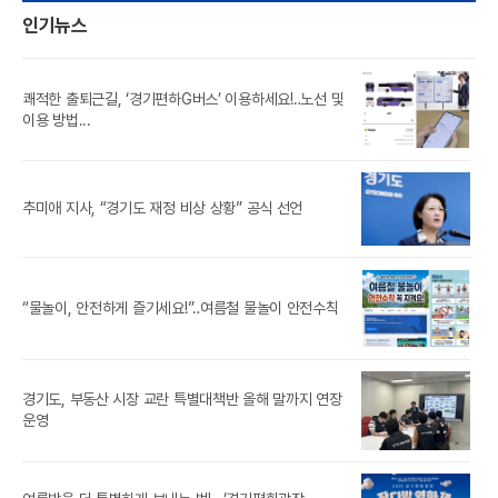
인기뉴스
쾌적한 출퇴근길, ‘경기편하G버스’ 이용하세요!‥노선 및
풍도
이용 방법...
‘제
추미애 지사, “경기도 재정 비상 상황” 공식 선언
참가
경기
“물놀이, 안전하게 즐기세요!”‥여름철 물놀이 안전수칙
경기도, 부동산 시장 교란 특별대책반 올해 말까지 연장
[경
운영
경기