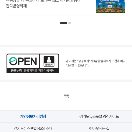
여름밤을 더 특별하게 보내는 법!…‘경기평화광장
노
잔디밭영화제’
인기뉴스 페이지 1
인기뉴스 페이지 2
위 기사는 "공공누리"
제1유형:출처표시 조건
에 따라
이용 할 수 있습니다.
목록
개인정보처리방침
경기도뉴스포털 API 가이드
경기도뉴스포털 RSS 소개
찾아오시는 길