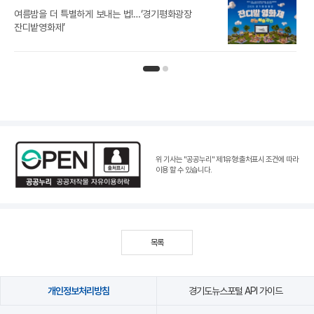
경기
여름밤을 더 특별하게 보내는 법!…‘경기평화광장
노
잔디밭영화제’
인기뉴스 페이지 1
인기뉴스 페이지 2
위 기사는 "공공누리"
제1유형:출처표시 조건
에 따라
이용 할 수 있습니다.
목록
개인정보처리방침
경기도뉴스포털 API 가이드