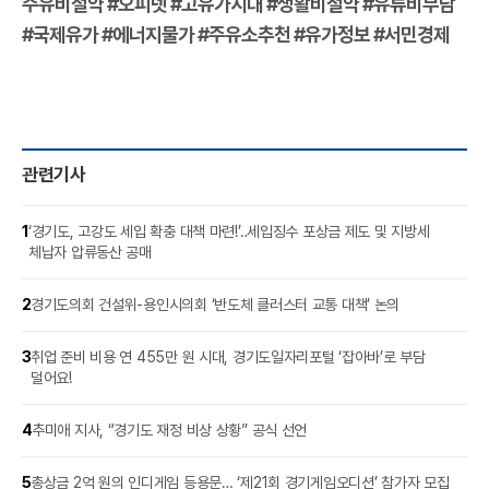
주유비절약 #오피넷 #고유가시대 #생활비절약 #유류비부담
#국제유가 #에너지물가 #주유소추천 #유가정보 #서민경제
관련기사
1
‘경기도, 고강도 세입 확충 대책 마련!’‥세입징수 포상금 제도 및 지방세
체납자 압류동산 공매
2
경기도의회 건설위-용인시의회 ‘반도체 클러스터 교통 대책’ 논의
3
취업 준비 비용 연 455만 원 시대, 경기도일자리포털 ‘잡아바’로 부담
덜어요!
4
추미애 지사, “경기도 재정 비상 상황” 공식 선언
5
총상금 2억 원의 인디게임 등용문… ‘제21회 경기게임오디션’ 참가자 모집