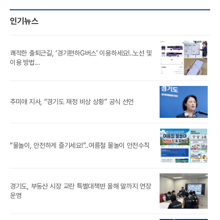
인기뉴스
쾌적한 출퇴근길, ‘경기편하G버스’ 이용하세요!‥노선 및
풍도
이용 방법...
‘제
추미애 지사, “경기도 재정 비상 상황” 공식 선언
참가
경기
“물놀이, 안전하게 즐기세요!”‥여름철 물놀이 안전수칙
경기도, 부동산 시장 교란 특별대책반 올해 말까지 연장
[경
운영