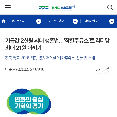
경기뉴스룸
경기뉴스광장
나를위한경기
기름값 2천원 시대 생존법…‘착한주유소’로 리터당
최대 21원 아끼기
전국 평균보다 리터당 15원 저렴한 ‘착한주유소’ 찾는 법 소개
이준균
2026.05.27 09:10