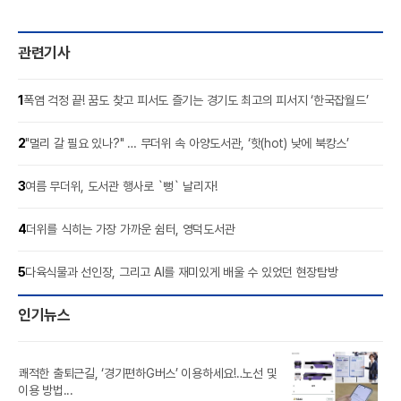
관련기사
1
폭염 걱정 끝! 꿈도 찾고 피서도 즐기는 경기도 최고의 피서지 ‘한국잡월드’
2
"멀리 갈 필요 있나?" … 무더위 속 아양도서관, ‘핫(hot) 낮에 북캉스’
3
여름 무더위, 도서관 행사로 `뻥` 날리자!
4
더위를 식히는 가장 가까운 쉼터, 영덕도서관
5
다육식물과 선인장, 그리고 AI를 재미있게 배울 수 있었던 현장탐방
인기뉴스
쾌적한 출퇴근길, ‘경기편하G버스’ 이용하세요!‥노선 및
풍도
이용 방법...