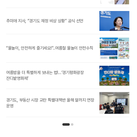
‘제
추미애 지사, “경기도 재정 비상 상황” 공식 선언
참가
추미
“물놀이, 안전하게 즐기세요!”‥여름철 물놀이 안전수칙
취업
여름밤을 더 특별하게 보내는 법!…‘경기평화광장
‘잡
잔디밭영화제’
경기도, 부동산 시장 교란 특별대책반 올해 말까지 연장
[경
운영
인기뉴스 페이지 1
인기뉴스 페이지 2