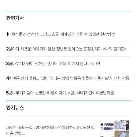
관련기사
1
다육식물과 선인장, 그리고 AI를 재미있게 배울 수 있었던 현장탐방
2
달마다 새로운 이야기와 알찬 정보로 찾아오는 도정소식지 <나의 경기도>
3
꿈나무기자단이 전하는 경기도 소식, 여기서 만나 보세요!
4
한여름 밤의 울림… ‘별이 빛나는 밤에 영화음악 클래식 콘서트’가 전한 감동
5
꿈나무기자들의 생생한 취재 이야기, <꿈나무기자단> 여름방학호
인기뉴스
쾌적한 출퇴근길, ‘경기편하G버스’ 이용하세요!‥노선 및
풍도
이용 방법...