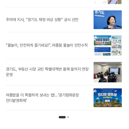
‘제
추미애 지사, “경기도 재정 비상 상황” 공식 선언
참가
경기
“물놀이, 안전하게 즐기세요!”‥여름철 물놀이 안전수칙
경기도, 부동산 시장 교란 특별대책반 올해 말까지 연장
[경
운영
경기
여름밤을 더 특별하게 보내는 법!…‘경기평화광장
노
잔디밭영화제’
인기뉴스 페이지 1
인기뉴스 페이지 2