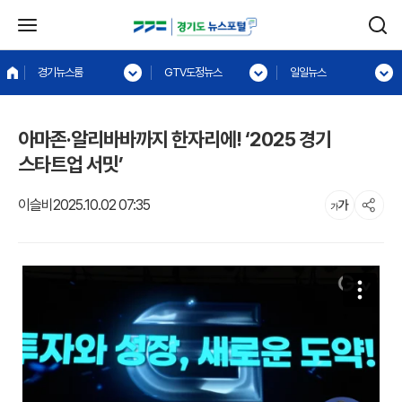
경기뉴스룸
GTV도정뉴스
일일뉴스
아마존·알리바바까지 한자리에! ‘2025 경기
스타트업 서밋’
이슬비
2025.10.02 07:35