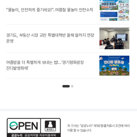
경기
“물놀이, 안전하게 즐기세요!”‥여름철 물놀이 안전수칙
경기도, 부동산 시장 교란 특별대책반 올해 말까지 연장
[경
운영
경기
여름밤을 더 특별하게 보내는 법!…‘경기평화광장
노
잔디밭영화제’
인기뉴스 페이지 1
인기뉴스 페이지 2
위 기사는 "공공누리"
제1유형:출처표시 조건
에 따라
이용 할 수 있습니다.