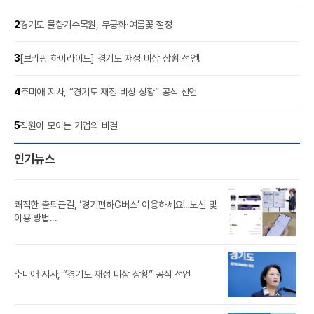
2
경기도 물향기수목원, 무궁화·여름꽃 절정
3
[브리핑 하이라이트] 경기도 재정 비상 상황 선언!
4
추미애 지사, “경기도 재정 비상 상황” 공식 선언
5
직원이 모이는 기업의 비결
인기뉴스
쾌적한 출퇴근길, ‘경기편하G버스’ 이용하세요!‥노선 및
풍도
이용 방법...
‘제
추미애 지사, “경기도 재정 비상 상황” 공식 선언
참가