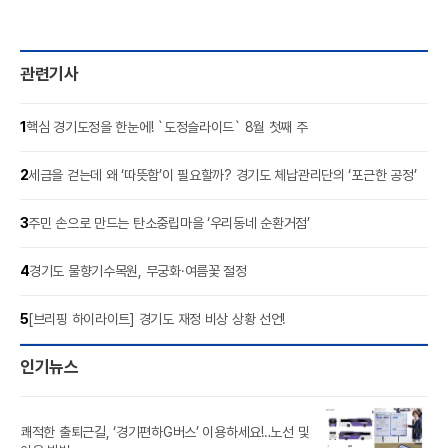
관련기사
1
핵심 경기도정을 한눈에! `도정슬라이드` 8월 첫째 주
2
세금을 걷는데 왜 ‘따뜻함’이 필요할까? 경기도 체납관리단의 ‘포근한 공정’
3
주민 손으로 만드는 탄소중립마을 ‘우리동네 순환거점’
4
경기도 물향기수목원, 무궁화·여름꽃 절정
5
[브리핑 하이라이트] 경기도 재정 비상 상황 선언!
인기뉴스
쾌적한 출퇴근길, ‘경기편하G버스’ 이용하세요!‥노선 및
풍도