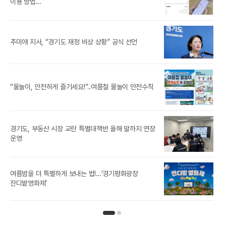
이용 방법...
‘제
추미애 지사, “경기도 재정 비상 상황” 공식 선언
참가
경기
“물놀이, 안전하게 즐기세요!”‥여름철 물놀이 안전수칙
경기도, 부동산 시장 교란 특별대책반 올해 말까지 연장
추미
운영
[경
여름밤을 더 특별하게 보내는 법!…‘경기평화광장
잔디밭영화제’
인기뉴스 페이지 1
인기뉴스 페이지 2