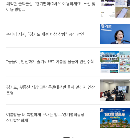
쾌적한 출퇴근길, ‘경기편하G버스’ 이용하세요!‥노선 및
풍도
이용 방법...
‘제
추미애 지사, “경기도 재정 비상 상황” 공식 선언
참가
추미
“물놀이, 안전하게 즐기세요!”‥여름철 물놀이 안전수칙
경기도, 부동산 시장 교란 특별대책반 올해 말까지 연장
[경
운영
경기
여름밤을 더 특별하게 보내는 법!…‘경기평화광장
잔디밭영화제’