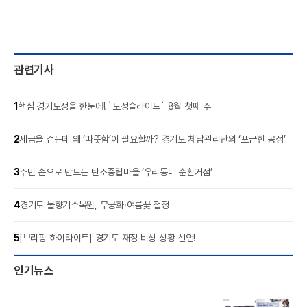
관련기사
1
핵심 경기도정을 한눈에! `도정슬라이드` 8월 첫째 주
2
세금을 걷는데 왜 ‘따뜻함’이 필요할까? 경기도 체납관리단의 ‘포근한 공정’
3
주민 손으로 만드는 탄소중립마을 ‘우리동네 순환거점’
4
경기도 물향기수목원, 무궁화·여름꽃 절정
5
[브리핑 하이라이트] 경기도 재정 비상 상황 선언!
인기뉴스