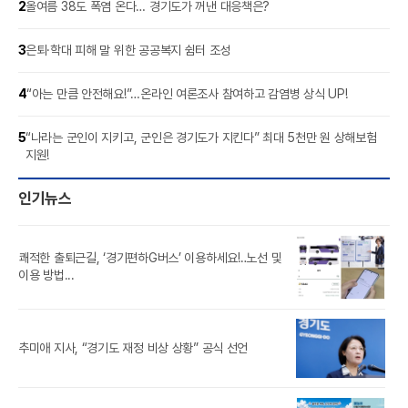
2
올여름 38도 폭염 온다… 경기도가 꺼낸 대응책은?
3
은퇴·학대 피해 말 위한 공공복지 쉼터 조성
4
“아는 만큼 안전해요!”…온라인 여론조사 참여하고 감염병 상식 UP!
5
“나라는 군인이 지키고, 군인은 경기도가 지킨다” 최대 5천만 원 상해보험
지원!
인기뉴스
취업
쾌적한 출퇴근길, ‘경기편하G버스’ 이용하세요!‥노선 및
‘잡
이용 방법...
풍도
추미애 지사, “경기도 재정 비상 상황” 공식 선언