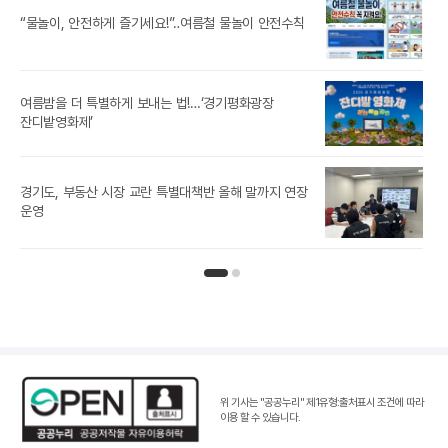
추미
“물놀이, 안전하게 즐기세요!”‥여름철 물놀이 안전수칙
‘제
여름밤을 더 특별하게 보내는 법!…‘경기평화광장
참가
잔디밭영화제’
경기도, 부동산 시장 교란 특별대책반 올해 말까지 연장
[경
운영
인기뉴스 페이지 1
인기뉴스 페이지 2
위 기사는 "공공누리"
제1유형:출처표시 조건
에 따라
이용 할 수 있습니다.