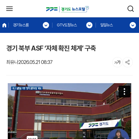
경기뉴스룸
GTV도정뉴스
일일뉴스
경기 북부 ASF ‘자체 확진 체계’ 구축
최유나
2026.05.21 08:37