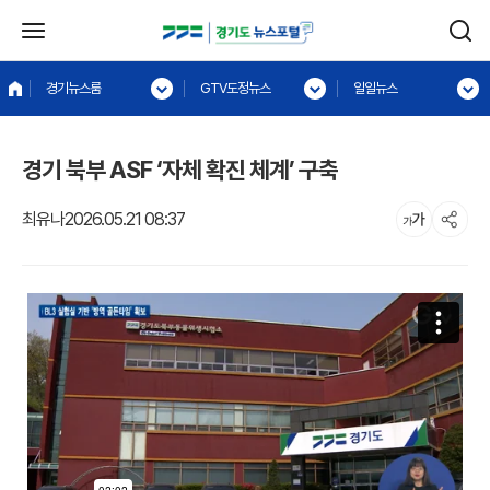
경기뉴스룸
GTV도정뉴스
일일뉴스
경기 북부 ASF ‘자체 확진 체계’ 구축
최유나
2026.05.21 08:37