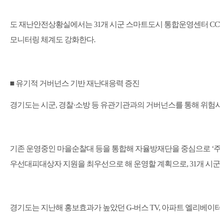
도 재난안전상황실에서는
31
개 시군 스마트도시 통합운영센터
C
모니터링 체계도 강화한다
.
■
유기적 거버넌스 기반 재난대응력 증진
경기도는 시군
,
경찰
·
소방 등 유관기관과의 거버넌스를 통해 위험
기존 운영중인 마을순찰대 등을 통합해 자율방재단을 중심으로
‘
우선대피대상자 지원을 최우선으로 해 운영할 계획으로
, 31
개 시
경기도는 지난해 홍보효과가 높았던
G-
버스
TV,
아파트 엘리베이터