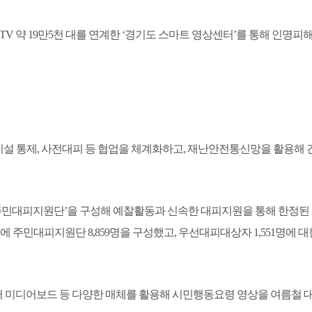
CTV
약
19
만
5
천 대를 연계한
‘
경기도 스마트 영상센터
’
를 통해 인명피
시설 통제
,
사전대피 등 협업을 체계화하고
,
재난안전통신망을 활용해 
주민대피지원단
’
을 구성해 예찰활동과 신속한 대피지원을 통해 한정된
군에 주민대피지원단
8,859
명을 구성했고
,
우선대피대상자
1,551
명에 대
 미디어보드 등 다양한 매체를 활용해 시민행동요령 영상을 여름철 