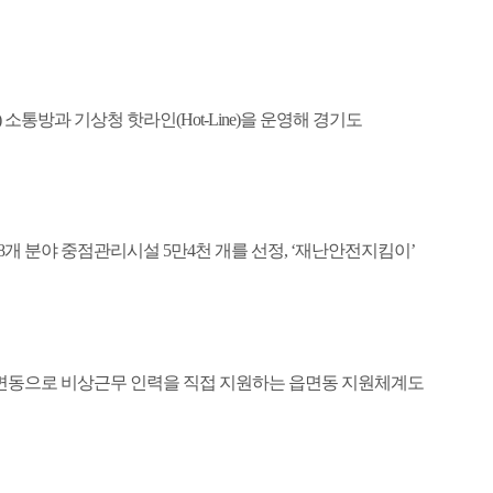
)
소통방과 기상청 핫라인
(Hot-Line)
을 운영해 경기도
8
개 분야 중점관리시설
5
만
4
천 개를 선정
, ‘
재난안전지킴이
’
면동으로 비상근무 인력을 직접 지원하는 읍면동 지원체계도