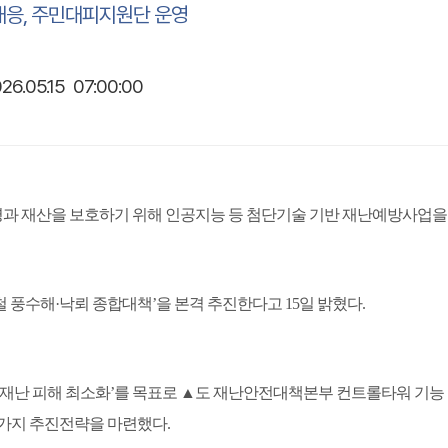
 대응, 주민대피지원단 운영
26.05.15 07:00:00
과 재산을 보호하기 위해 인공지능 등 첨단기술 기반 재난예방사업을
철 풍수해
·
낙뢰 종합대책
’
을 본격 추진한다고
15
일 밝혔다
.
 재난 피해 최소화
’
를 목표로
▲
도 재난안전대책본부 컨트롤타워 기능
가지 추진전략을 마련했다
.