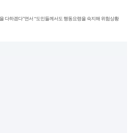
선을 다하겠다
”
면서
“
도민들께서도 행동요령을 숙지해 위험상황
최소화(1).hwpx