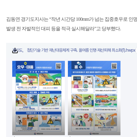
김동연 경기도지사는
“
작년 시간당
100mm
가 넘는 집중호우로 인
발생 전 자발적인 대피 등을 적극 실시해달라
”
고 당부했다
.
경기도， 첨단기술 기반 재난대응체계 구축. 올여름 인명·재산피해 최소화(1).hwpx
첨부파일