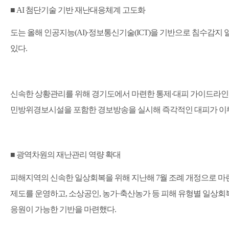
■
AI
첨단기술 기반 재난대응체계 고도화
도는 올해 인공지능
(AI)·
정보통신기술
(ICT)
을 기반으로 침수감지 
있다
.
신속한 상황관리를 위해 경기도에서 마련한 통제
·
대피 가이드라인
민방위경보시설을 포함한 경보방송을 실시해 즉각적인 대피가 이뤄
■
광역차원의 재난관리 역량 확대
피해지역의 신속한 일상회복을 위해 지난해
7
월 조례 개정으로 
제도를 운영하고
,
소상공인
,
농가
·
축산농가 등 피해 유형별 일상회
응원이 가능한 기반을 마련했다
.