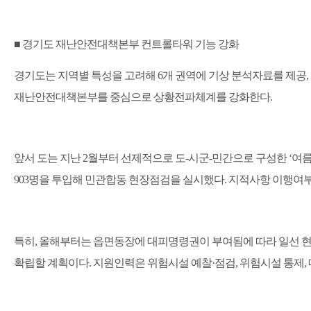
■
경기도 재난안전대책본부 컨트롤타워 기능 강화
경기도는 지역별 특성을 고려해
6
개 권역에 기상 분석자료를 제공
,
재난안전대책본부를 중심으로 상황전파체계를 강화한다
.
앞서 도는 지난
2
월부터 선제적으로 도
-
시군
-
민간으로 구성한
‘
여름
903
명을 투입해 민관합동 현장점검을 실시했다
.
지적사항 이행여부
특히
,
올해부터는 읍면동장에 대피명령권이 부여됨에 따라 일선 현
확립할 계획이다
.
지원인력은 위험시설 예찰
·
점검
,
위험시설 통제
,