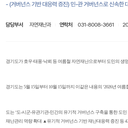
- (거버넌스 기반 대응력 증진) 민-관 거버넌스로 신속한
담당부서
자연재난과
연락처
031-8008-3661
20
경기도가 호우
·
태풍
·
낙뢰 등 여름철 자연재난으로부터 도민의 생명
경기도는
5
월
15
일부터
10
월
15
일까지 이같은 내용의
‘2026
년 여름
도는
‘
도
-
시군
-
유관기관
-
민간의 유기적 거버넌스 구축을 통한 도민
재난관리 역량 확대
▲
유기적 거버넌스 기반 재난대응력 증진 등
4