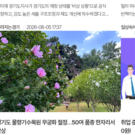
미애 경기도지사가 경기도의 재정 상태를 ‘비상 상황’으로 공식
멀리 떠
정하고, 강도 높은 세출 구조조정과 제도 개선에 착수하겠다고
반짝이는
혔습니다
서해안에
달라지는경기
2026-08-05 17:37
일상속
경기도 물향기수목원 무궁화 절정…50여 품종 한자리서
취업 
감상
0원!