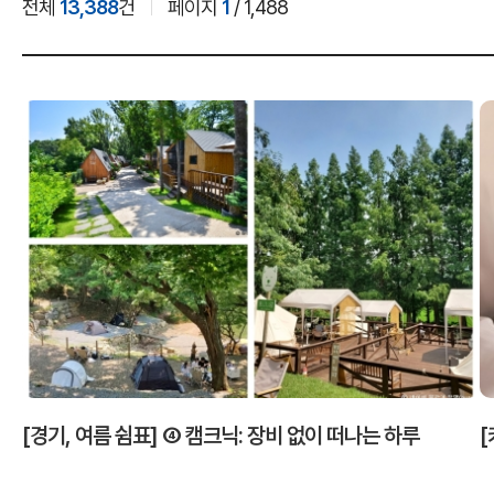
전체
13,388
건
페이지
1
/ 1,488
[경기, 여름 쉼표] ④ 캠크닉: 장비 없이 떠나는 하루
[