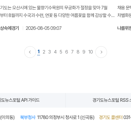
기도는 오산시에 있는 물향기수목원의 무궁화가 절정을 맞아 7월
채용 문
부터 8월까지 수국과 수련, 연꽃 등 다양한 여름꽃을 함께 감상할 수
차별화된
다고 밝혔습니다.
실제로
일상속에경기
2026-08-05 09:07
나를위
1
2
3
4
5
6
7
8
9
10
도뉴스포털 API 가이드
경기도뉴스포털 RSS 
 (이의동)
북부청사
11780 의정부시 청사로 1 (신곡동)
경기도 콜센터
031