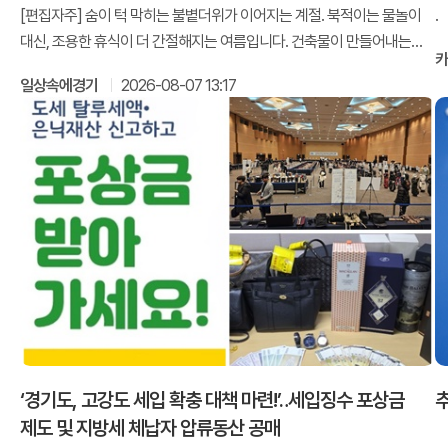
[편집자주] 숨이 턱 막히는 불볕더위가 이어지는 계절. 북적이는 물놀이
.
대신, 조용한 휴식이 더 간절해지는 여름입니다. 건축물이 만들어내는
깊은
일상속에경기
2026-08-07 13:17
‘경기도, 고강도 세입 확충 대책 마련!’‥세입징수 포상금
추
제도 및 지방세 체납자 압류동산 공매