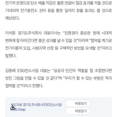
전기차 운영으로 탄소 배출 저감은 물론 연료비 절감 효과를 거둘 것으로
기대되며 전기충전소 관리 등을 통한 일자리 창출 효과도 클 것으로
예상된다.
이석훈 경기도주식회사 대표이사는 “친환경이 중요한 현재 시대적
변화에 잘 따라간다면 좋은 성과를 낼 수 있을 것”이라며 “협약을 계기로
전기이륜차 도입, 시범지역 선정 등 구체적인 방안을 모색할 것”이라고
말했다.
김종배 ESG컨소시엄 대표는 “공공과 민간의 역할을 잘 조합한다면
멋진 그림을 만들 수 있을 것 같다”며 “우리가 할 수 있는 부분은 적극
협력할 것”이라고 전했다.
바로보기
보도자료 경기도주식회사 ESG컨소시엄
보도자료 경기도주식회사 ESG
첨부파일
MOU.hwp
바로듣기
보도자료 경기도주식회사 ESG