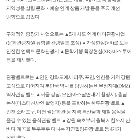
지역성을 살릴 문화‧예술 연계 상품 개발 등을 주요 개선
방향으로 꼽았다.
구체적인 중장기 사업으로는 ▲5개 시도 연계 테마관광사업
(문화관광자원 유형별 관광벨트 조성) ▲가상현실(VR)로 보는
안전한 언택트 문화관광지 ▲문학기행 확장현실(XR) 버스 투어
등을 제시했다.
관광벨트로는 ▲인천 강화도에서 파주, 포천, 연천을 거쳐 강원
고성으로 이어지며 분단국 역사를 탐방하는 비무장지대(DMZ)
역사관광 벨트 ▲서울 강남, 오산(아스달연대기 촬영지), 충남
논산(미스터션샤인 촬영지) 등을 포함하는 한류관광 벨트 ▲
인천 소래포구, 이천 쌀문화관 등 지역 특산물과 제철 음식을
즐길 수 있는 음식관광 벨트 ▲강원 속초부터 충북 제천까지 산·
바다·계곡을 두루두루 다니는 자연힐링관광 벨트 등 4개가
정리됐다.