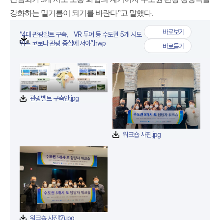
강화하는 밑거름이 되기를 바란다”고 말했다.
바로보기
“4대 관광벨트 구축， VR 투어 등 수도권 5개 시도
“4대 관광벨트 구축， 
첨부파일
위드 코로나 관광 중심에 서야”.hwp
바로듣기
“4대 관광벨트 구축， 
관광벨트 구축안.jpg
워크숍 사진.jpg
워크숍 사진(2).jpg