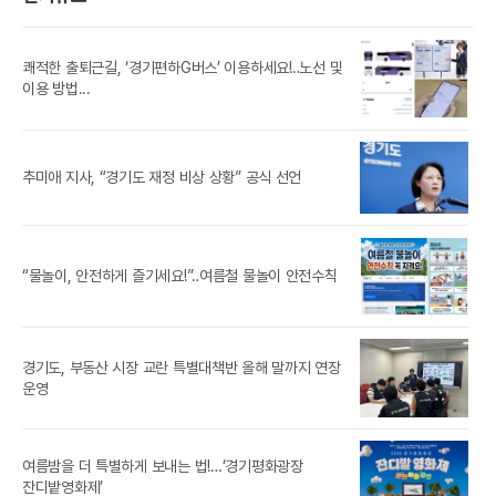
쾌적한 출퇴근길, ‘경기편하G버스’ 이용하세요!‥노선 및
풍도
이용 방법...
‘제
추미애 지사, “경기도 재정 비상 상황” 공식 선언
참가
경기
“물놀이, 안전하게 즐기세요!”‥여름철 물놀이 안전수칙
경기도, 부동산 시장 교란 특별대책반 올해 말까지 연장
[경
운영
경기
여름밤을 더 특별하게 보내는 법!…‘경기평화광장
노
잔디밭영화제’