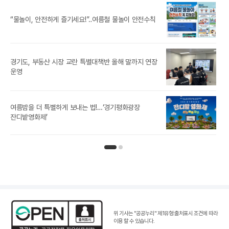
경기
“물놀이, 안전하게 즐기세요!”‥여름철 물놀이 안전수칙
경기도, 부동산 시장 교란 특별대책반 올해 말까지 연장
[경
운영
경기
여름밤을 더 특별하게 보내는 법!…‘경기평화광장
노
잔디밭영화제’
인기뉴스 페이지 1
인기뉴스 페이지 2
위 기사는 "공공누리"
제1유형:출처표시 조건
에 따라
이용 할 수 있습니다.