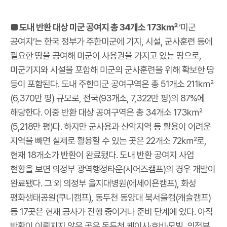
■ 도내 반환 대상 미군 공여지 총 34개소 173㎢
‘미군
공여지’는 한국 정부가 주한미군에 기지, 시설, 군사훈련 등에
필요한 땅을 공여해 미군이 사용권을 가지고 있는 땅으로,
미군기지와 시설을 포함해 미군의 군사훈련을 위해 확보한 땅
등이 포함된다. 도내 주한미군 공여구역은 총 51개소 211㎢
(6,370만 평) 규모로, 전국(93개소, 7,322만 평)의 87%에
해당한다. 이중 반환 대상 공여구역은 총 34개소 173㎢
(5,218만 평)다. 하지만 군사용과 산악지역 등 활용이 어려운
지역을 빼면 실제로 활용할 수 있는 곳은 22개소 72㎢로,
현재 18개소가 반환이 완료됐다. 도내 반환 공여지 사업
현황을 보면 의정부 광역행정타운(시어즈캠프)의 경우 개발이
완료됐다. 그 외 의정부 을지대병원(에세이욘캠프), 화성
평화생태공원(쿠니캠프), 동두천 동양대 북서울캠(캐슬캠프)
등 17곳은 현재 공사가 진행 중이거나 준비 단계에 있다. 아직
반환이 이뤄지지 않은 곳은 동두천 케이시·호비·모빌, 의정부