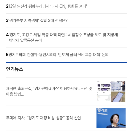
2
13일 임진각 평화누리에서 ‘다시 ON, 평화를 켜다’
3
‘경기북부 지역경제’ 살릴 3대 전략은?
4
‘경기도, 고강도 세입 확충 대책 마련!’‥세입징수 포상금 제도 및 지방세
체납자 압류동산 공매
5
경기도의회 건설위-용인시의회 ‘반도체 클러스터 교통 대책’ 논의
인기뉴스
쾌적한 출퇴근길, ‘경기편하G버스’ 이용하세요!‥노선 및
풍도
이용 방법...
‘제
추미애 지사, “경기도 재정 비상 상황” 공식 선언
참가