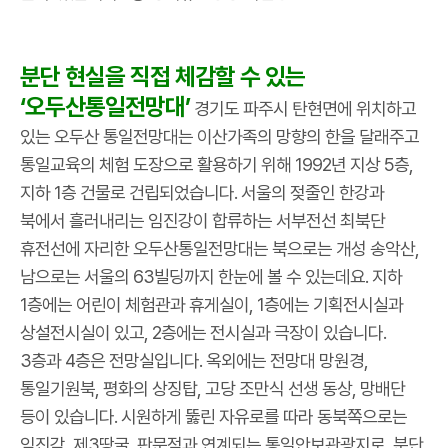
분단 현실을 직접 체감할 수 있는
‘오두산통일전망대’
경기도 파주시 탄현면에 위치하고
있는 오두산 통일전망대는 이산가족의 망향의 한을 달래주고
통일교육의 체험 도장으로 활용하기 위해 1992년 지상 5층,
지하 1층 건물로 건립되었습니다. 서울의 젖줄인 한강과
북에서 흘러내리는 임진강이 합류하는 서부전선 최북단
휴전선에 자리한 오두산통일전망대는 북으로는 개성 송악산,
남으로는 서울의 63빌딩까지 한눈에 볼 수 있는데요. 지하
1층에는 어린이 체험관과 휴게실이, 1층에는 기획전시실과
상설전시실이 있고, 2층에는 전시실과 극장이 있습니다.
3층과 4층은 전망실입니다. 옥외에는 전망대 망원경,
통일기원북, 평화의 상징탑, 고당 조만식 선생 동상, 망배단
등이 있습니다. 시원하게 뚫린 자유로를 따라 동북쪽으로는
임진각, 제3땅굴, 판문점과 연계되는 통일안보관광지로, 분단