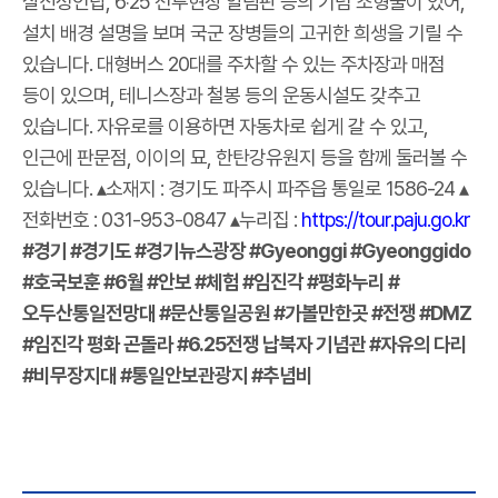
살신성인탑, 6‧25 전투현장 알림판 등의 기념 조형물이 있어,
설치 배경 설명을 보며 국군 장병들의 고귀한 희생을 기릴 수
있습니다. 대형버스 20대를 주차할 수 있는 주차장과 매점
등이 있으며, 테니스장과 철봉 등의 운동시설도 갖추고
있습니다. 자유로를 이용하면 자동차로 쉽게 갈 수 있고,
인근에 판문점, 이이의 묘, 한탄강유원지 등을 함께 둘러볼 수
있습니다. ▴소재지 : 경기도 파주시 파주읍 통일로 1586-24 ▴
전화번호 : 031-953-0847 ▴누리집 :
https://tour.paju.go.kr
#경기 #경기도 #경기뉴스광장 #Gyeonggi #Gyeonggido
#호국보훈 #6월 #안보 #체험 #임진각 #평화누리 #
오두산통일전망대 #문산통일공원 #가볼만한곳 #전쟁 #DMZ
#임진각 평화 곤돌라 #6.25전쟁 납북자 기념관 #자유의 다리
#비무장지대 #통일안보관광지 #추념비