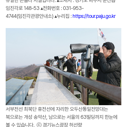
유일한 곤돌라 시설입니다. ▴소재지 : 경기도 파주시 문산읍
임진각로 148-53 ▴전화번호 : 031-953-
4744(임진각관광안내소) ▴누리집 :
https://tour.paju.go.kr
서부전선 최북단 휴전선에 자리한 오두산통일전망대는
북으로는 개성 송악산, 남으로는 서울의 63빌딩까지 한눈에
볼 수 있습니다. ⓒ 경기뉴스광장 허선량