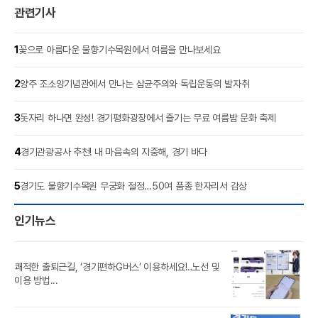
관련기사
1
꽃으로 아름다운 물향기수목원에서 여름을 만나보세요
2
양주 조소앙기념관에서 만나는 삼균주의와 독립운동의 발자취
3
돗자리 하나면 완성! 경기평화광장에서 즐기는 무료 여름밤 문화 축제
4
경기관광공사 추천! 내 마음속의 지중해, 경기 바다
5
경기도 물향기수목원 무궁화 절정…50여 품종 한자리서 감상
인기뉴스
쾌적한 출퇴근길, ‘경기편하G버스’ 이용하세요!‥노선 및
풍도
이용 방법...