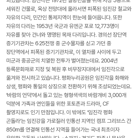
되었습니다. 임진각은 1972년 실향민들을 위해 지상 3층으로
세워진 건물로, 옥상 전망대에 올라서면 피폭된 임진강 철교와
자유의 다리, 민간인 통제지역이 한눈에 들어옵니다. 또한
자유의 다리는 1953년 국군과 유엔군 포로 12,773명이
자유를 찾아 건너와 명명된 목재 다리입니다. 경의선 장단역
증기기관차는 6‧25전쟁 중 군수물자를 싣고 가던 중
장단역에서 피폭된 증기기관차로, 이 열차를 사이에 두고
미군과 중공군의 치열한 전투가 벌어졌는데요. 2004년
등록문화재로 지정 및 복원 후 비무장지대에서 임진각으로
옮겨와 전시하고 있습니다. 평화누리공원은 임진각을 화해와
상생, 평화와 통일의 상징으로 전환하기 위해 조성되었는데요.
‘바람의 언덕’에서 돌고 있는 형형색색의 바람개비 3,000개
덕분에 가족과 연인들을 위한 포토존과 드라마, CF
촬영지로도 인기 만점입니다. 이 밖에도 ‘임진각 평화
곤돌라’는 임진강을 가로질러 민통선 지역인 캠프 그리브스 간
850m를 연결해 민통선 지역을 들어가는 국내 최초이자