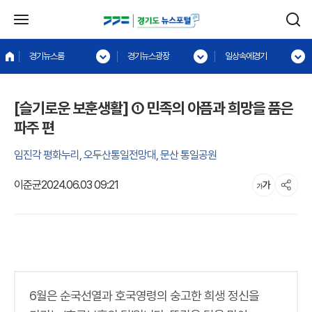
경기뉴스룸
경기뉴스광장
일상속에경기
[슬기로운 보훈생활] ① 민족의 아픔과 희망을 품은
파주 편
임진각 평화누리, 오두산통일전망대, 문산 통일공원
이준균
2024.06.03 09:21
6월은 순국선열과 호국영령의 숭고한 희생 정신을