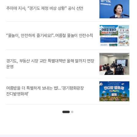
‘제
추미애 지사, “경기도 재정 비상 상황” 공식 선언
참가
경기
“물놀이, 안전하게 즐기세요!”‥여름철 물놀이 안전수칙
경기도, 부동산 시장 교란 특별대책반 올해 말까지 연장
[경
운영
경기
여름밤을 더 특별하게 보내는 법!…‘경기평화광장
노
잔디밭영화제’
인기뉴스 페이지 1
인기뉴스 페이지 2