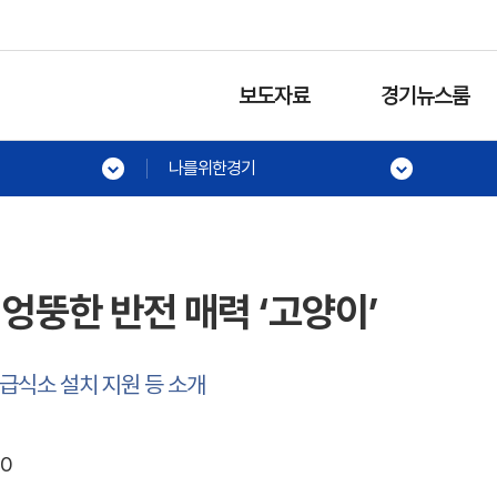
보도자료
경기뉴스룸
나를위한경기
엉뚱한 반전 매력 ‘고양이’
급식소 설치 지원 등 소개
30