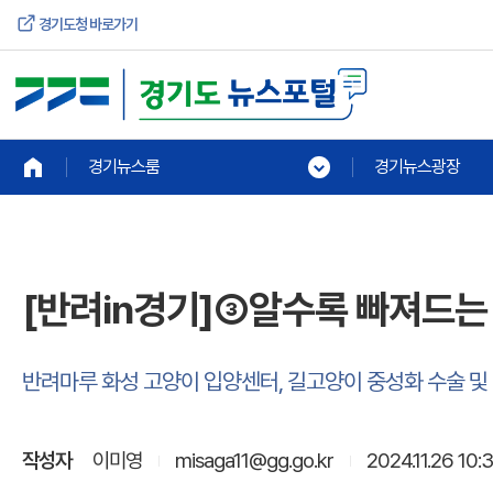
경기도청 바로가기
경기뉴스룸
경기뉴스광장
[반려in경기]③알수록 빠져드는 
반려마루 화성 고양이 입양센터, 길고양이 중성화 수술 및 
작성자
이미영
misaga11@gg.go.kr
2024.11.26 10: