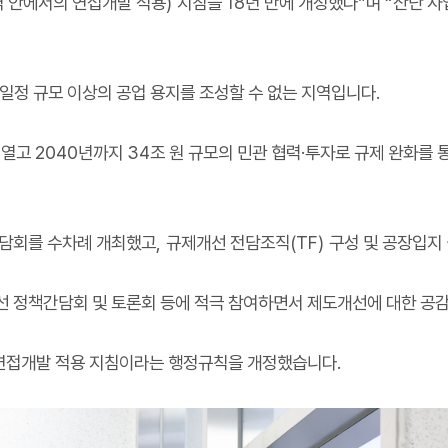
 안에서의 연접개발 적용
)
지침을
18
년 만에 개정했다
”
며
“
산단 사
 일정 규모 이상의 공업 용지를 조성할 수 없는 지역입니다
.
 열고
2040
년까지
34
조 원 규모의 민관 협력
·
투자로 규제 완화를 
간담회를 수차례 개최했고
,
규제개선 전담조직
(TF)
구성 및 공장입지
선 정책간담회 및 토론회 등에 적극 참여하면서 제도개선에 대한 공
연접개발 적용 지침이라는 행정규칙을 개정했습니다
.