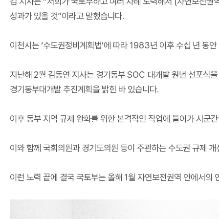
김 지사는
“
저희가 국토부하고 여러 차례 노력해서
(
자연보전권역
성과가 있을 것
”
이라고 말했습니다
.
이천시는
‘
수도권정비계획법
’
에 따라
1983
년 이후 수십 년 동안
지난해
2
월 김동연 지사는 경기동부
SOC
대개발 원년 선포식을
경기동부대개발 추진계획을 밝힌 바 있습니다
.
이후 동부 지역 규제 완화를 위한 본격적인 작업에 들어가 시군
이와 함께 국회의원과 경기도의원 등이 주관하는 수도권 규제 개
이런 노력 끝에 결국 국토부는 올해
1
월 자연보전권역 안에서의 