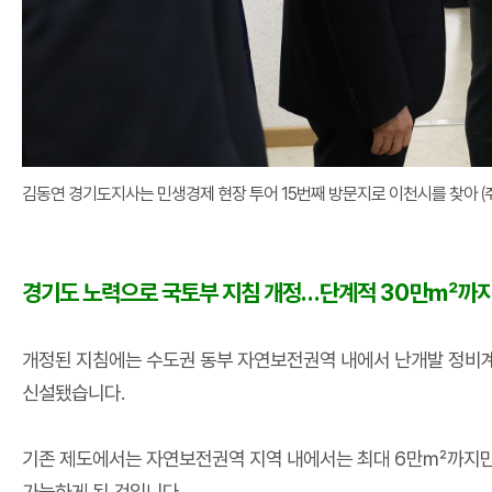
김
동연 경기도지사는 민생경제 현장 투어 15번째 방문지로 이천시를 찾아
경기도 노력으로 국토부 지침 개정
…
단계적
30
만
㎡
까지
개정된 지침에는 수도권 동부 자연보전권역 내에서 난개발 정비
신설됐습니다
.
기존 제도에서는 자연보전권역 지역 내에서는 최대
6
만
㎡
까지만
가능하게 된 것입니다
.