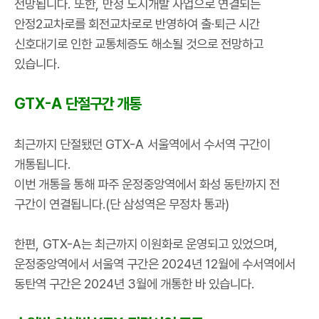
전망됩니다
.
또한
,
만정 도시개발 사업으로 연결되는
안정
2
교차로를 회전교차로로 반영하여 출
·
퇴근 시간
신호대기로 인한 교통체증도 해소될 것으로 전망하고
있습니다
.
GTX-A
단절구간 개통
최근까지 단절됐던
GTX-A
서울역에서 수서역 구간이
개통됩니다
.
이번 개통을 통해 파주 운정중앙역에서 화성 동탄까지 전
구간이 연결됩니다
.(
단 삼성역은 무정차 통과
)
한편
, GTX-A
는 최근까지 이원화로 운영되고 있었으며
,
운정중앙역에서 서울역 구간은
2024
년
12
월에 수서역에서
동탄역 구간은
2024
년
3
월에 개통한 바 있습니다
.