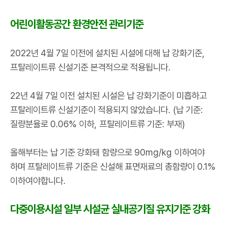
어린이활동공간 환경안전 관리기준
2022
년
4
월
7
일 이전에 설치된 시설에 대해 납 강화기준
,
프탈레이트류 신설기준 본격적으로 적용됩니다
.
22
년
4
월
7
일 이전 설치된 시설은 납 강화기준이 미흡하고
프탈레이트류 신설기준이 적용되지 않았습니다
. (
납 기준
:
질량분율로
0.06%
이하
,
프탈레이트류 기준
:
부재
)
올해부터는 납 기준 강화돼 함량으로
90mg/kg
이하여야
하며 프탈레이트류 기준은 신설해 표면재료의 총함량이
0.1%
이하여야합니다
.
다중이용시설 일부 시설균 실내공기질 유지기준 강화