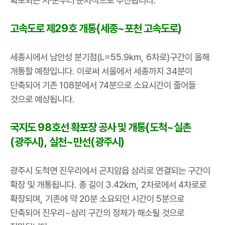
확보되는 시
·
군부터 순차적으로 추진됩니다
.
고속도로 제
29
호 개통
(
세종
~
포천 고속도로
)
세종시에서 남안성 분기점
(L=55.9
㎞
, 6
차로
)
구간이 올해
개통할 예정입니다
.
이로써 서울에서 세종까지
34
분이
단축되어 기존
108
분에서
74
분으로 소요시간이 줄어들
것으로 예상됩니다
.
국지도
98
호선 확포장 공사 및 개통
(
도척
~
실촌
(
광주시
),
실천
~
만선
(
광주시
)
광주시 도척면 진우리에서 곤지암읍 삼리로 연결되는 구간이
확장 및 개통됩니다
.
총 길이
3.42
㎞
, 2
차로에서
4
차로로
확장되며
,
기존에 약
20
분 소요되던 시간이
5
분으로
단축되어 진우리
~
삼리 구간의 정체가 해소될 것으로