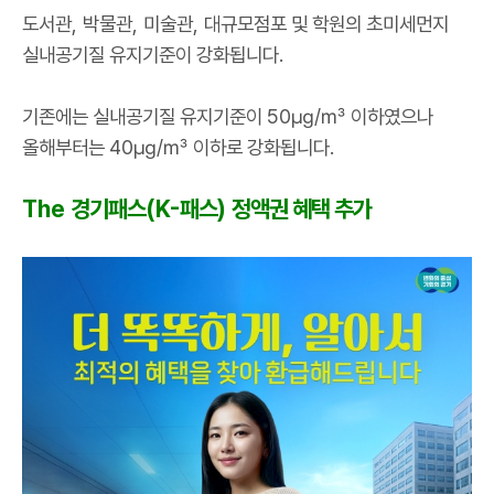
도서관
,
박물관
,
미술관
,
대규모점포 및 학원의 초미세먼지
실내공기질 유지기준이 강화됩니다
.
기존에는 실내공기질 유지기준이
50
㎍
/
㎥
이하였으나
올해부터는
40
㎍
/
㎥
이하로 강화됩니다
.
The
경기패스
(K-
패스
)
정액권 혜택 추가