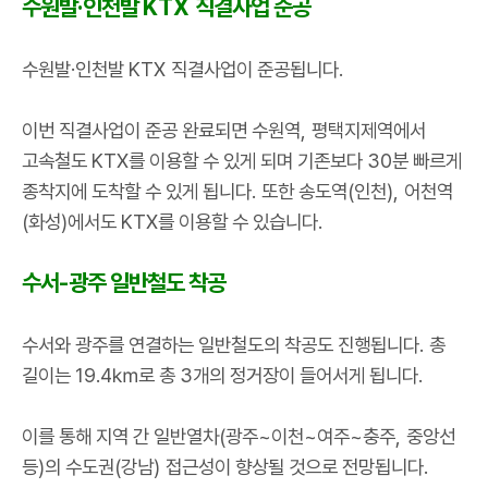
수원발
·
인천발
KTX
직결사업 준공
수원발
·
인천발
KTX
직결사업이 준공됩니다
.
이번 직결사업이 준공 완료되면 수원역
,
평택지제역에서
고속철도
KTX
를 이용할 수 있게 되며 기존보다
30
분 빠르게
종착지에 도착할 수 있게 됩니다
.
또한 송도역
(
인천
),
어천역
(
화성
)
에서도
KTX
를 이용할 수 있습니다
.
수서
-
광주 일반철도 착공
수서와 광주를 연결하는 일반철도의 착공도 진행됩니다
.
총
길이는
19.4
㎞
로 총
3
개의 정거장이 들어서게 됩니다
.
이를 통해 지역 간 일반열차
(
광주
~
이천
~
여주
~
충주
,
중앙선
등
)
의 수도권
(
강남
)
접근성이 향상될 것으로 전망됩니다
.