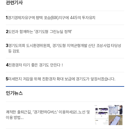
관련기사
1
경기경제자유구역 평택 포승(BIX)지구에 445억 투자유치
2
도민과 함께하는 ‘경기도형 그린뉴딜 정책’
3
경기도의회 도시환경위원회, 경기도형 지역균형개발 산단 조성사업 타당성
등 검토
4
친환경차 타기 좋은 경기도 만든다！
5
미세먼지 저감을 위해 친환경차 확대 보급에 경기도가 앞장서겠습니다.
인기뉴스
쾌적한 출퇴근길, ‘경기편하G버스’ 이용하세요!‥노선 및
풍도
이용 방법...