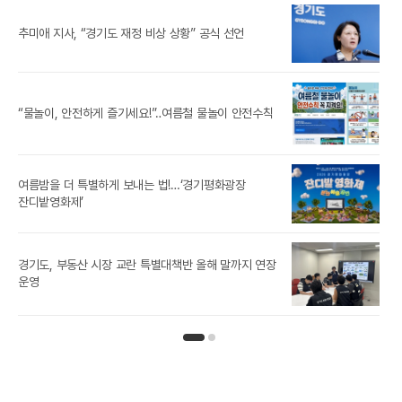
취업
추미애 지사, “경기도 재정 비상 상황” 공식 선언
‘잡
추미
“물놀이, 안전하게 즐기세요!”‥여름철 물놀이 안전수칙
‘제
여름밤을 더 특별하게 보내는 법!…‘경기평화광장
참가
잔디밭영화제’
경기도, 부동산 시장 교란 특별대책반 올해 말까지 연장
[경
운영
인기뉴스 페이지 1
인기뉴스 페이지 2