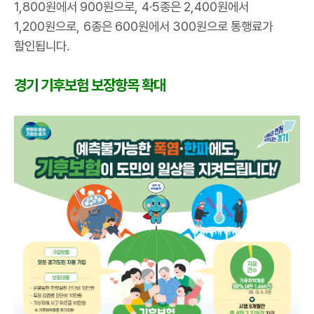
1,800
원에서
900
원으로
, 4·5
종은
2,400
원에서
1,200
원으로
, 6
종은
600
원에서
300
원으로 통행료가
할인됩니다
.
경기 기후보험 보장항목 확대