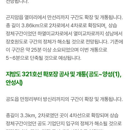
전망됩니다
.
곤지암읍 열미리에서 만선리까지 구간도 확장 및 개통됩니다
.
총 길이
3.86
㎞
으로
2
차로에서
4
차로로 확장되며
,
상습
정체구간이었던 하열미교차로에서 열미교차로까지 성남에서
장호원도로 구간의 정체가 해소될 것으로 전망됩니다
.
기존에
이 구간은 약
25
분 이상 소요되었으며 이번 개통으로
5~6
분으로 단축될 것으로 예상됩니다
.
지방도
321
호선 확포장 공사 및 개통
(
공도
~
양성
(1),
안성시
)
공도읍 만정리부터 방신리까지의 구간이 확장 및 개통됩니다
.
총길이
3.3
㎞
, 2
차로였던 곳이
4
차선으로 확장되며 상습
정체구간이었던 공도 기업단지 입구의 정체가 해소될 것으로