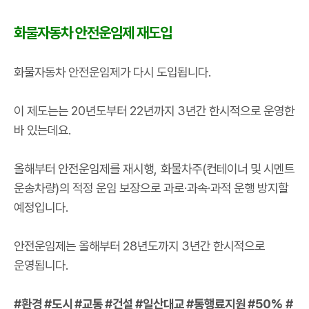
화물자동차 안전운임제 재도입
화물자동차 안전운임제가 다시 도입됩니다
.
이 제도는는
20
년도부터
22
년까지
3
년간 한시적으로 운영한
바 있는데요
.
올해부터 안전운임제를 재시행
,
화물차주
(
컨테이너 및 시멘트
운송차량
)
의 적정 운임 보장으로 과로
·
과속
·
과적 운행 방지할
예정입니다
.
안전운임제는 올해부터
28
년도까지
3
년간 한시적으로
운영됩니다
.
#
환경
#
도시
#
교통
#
건설
#
일산대교
#
통행료지원
#50% #