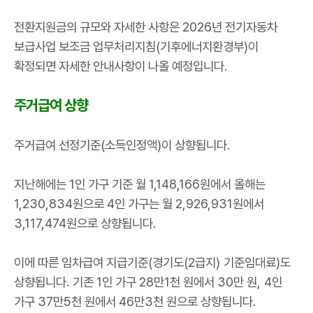
전환지원금의 규모와 자세한 사항은
2026
년 전기자동차
보급사업 보조금 업무처리지침
(
기후에너지환경부
)
이
확정되면 자세한 안내사항이 나올 예정입니다
.
주거급여 상향
주거급여 선정기준
(
소득인정액
)
이 상향됩니다
.
지난해에는
1
인 가구 기준 월
1,148,166
원에서 올해는
1,230,834
원으로
4
인 가구는 월
2,926,931
원에서
3,117,474
원으로 상향됩니다
.
이에 따른 임차급여 지급기준
(
경기도
(2
급지
)
기준임대료
)
도
상향됩니다
.
기존
1
인 가구
28
만
1
천 원에서
30
만 원
, 4
인
가구
37
만
5
천 원에서
46
만
3
천 원으로 상향됩니다
.