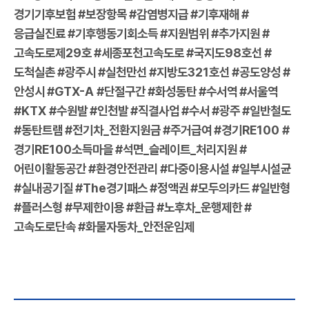
경기기후보험
#
보장항목
#
감염병지급
#
기후재해
#
응급실진료
#
기후행동기회소득
#
지원범위
#
추가지원
#
고속도로제
29
호
#
세종포천고속도로
#
국지도
98
호선
#
도척실촌
#
광주시
#
실천만선
#
지방도
321
호선
#
공도양성
#
안성시
#GTX-A #
단절구간
#
화성동탄
#
수서역
#
서울역
#KTX #
수원발
#
인천발
#
직결사업
#
수서
#
광주
#
일반철도
#
동탄트램
#
전기차
_
전환지원금
#
주거급여
#
경기
RE100 #
경기
RE100
소득마을
#
석면
_
슬레이트
_
처리지원
#
어린이활동공간
#
환경안전관리
#
다중이용시설
#
일부시설균
#
실내공기질
#The
경기패스
#
정액권
#
모두의카드
#
일반형
#
플러스형
#
무제한이용
#
환급
#
노후차
_
운행제한
#
고속도로단속
#
화물자동차
_
안전운임제