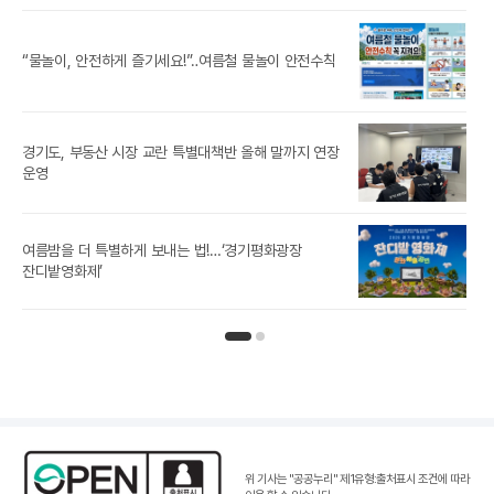
경기
“물놀이, 안전하게 즐기세요!”‥여름철 물놀이 안전수칙
경기도, 부동산 시장 교란 특별대책반 올해 말까지 연장
[경
운영
경기
여름밤을 더 특별하게 보내는 법!…‘경기평화광장
노
잔디밭영화제’
인기뉴스 페이지 1
인기뉴스 페이지 2
위 기사는 "공공누리"
제1유형:출처표시 조건
에 따라