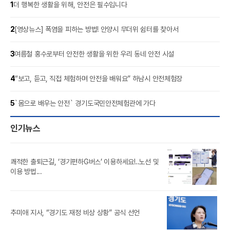
1
더 행복한 생활을 위해, 안전은 필수입니다
2
[영상뉴스] 폭염을 피하는 방법! 안양시 무더위 쉼터를 찾아서
3
여름철 홍수로부터 안전한 생활을 위한 우리 동네 안전 시설
4
“보고, 듣고, 직접 체험하며 안전을 배워요” 하남시 안전체험장
5
`몸으로 배우는 안전` 경기도국민안전체험관에 가다
인기뉴스
쾌적한 출퇴근길, ‘경기편하G버스’ 이용하세요!‥노선 및
풍도
이용 방법...
‘제
추미애 지사, “경기도 재정 비상 상황” 공식 선언
참가