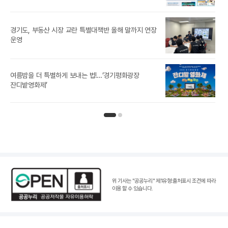
경기도, 부동산 시장 교란 특별대책반 올해 말까지 연장
[경
운영
경기
여름밤을 더 특별하게 보내는 법!…‘경기평화광장
잔디밭영화제’
인기뉴스 페이지 1
인기뉴스 페이지 2
위 기사는 "공공누리"
제1유형:출처표시 조건
에 따라
이용 할 수 있습니다.