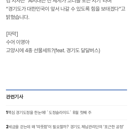
김 지사는 “AI시대는 전 세계가 코너를 도는 시기”라며
“경기도가 대한민국이 앞서 나갈 수 있도록 힘을 보태겠다”고
밝혔습니다.
[자막]
수어 이영아
고양시에 4종 선물세트?(feat. 경기도 달달버스)
관련기사
1
핵심 경기도정을 한눈에! `도정슬라이드` 8월 첫째 주
2
세금을 걷는데 왜 ‘따뜻함’이 필요할까? 경기도 체납관리단의 ‘포근한 공정’