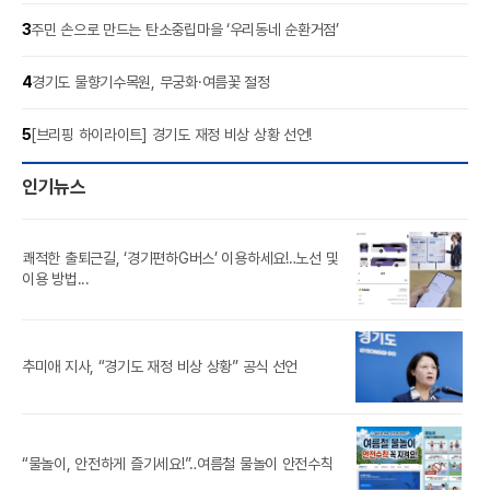
3
주민 손으로 만드는 탄소중립마을 ‘우리동네 순환거점’
4
경기도 물향기수목원, 무궁화·여름꽃 절정
5
[브리핑 하이라이트] 경기도 재정 비상 상황 선언!
인기뉴스
쾌적한 출퇴근길, ‘경기편하G버스’ 이용하세요!‥노선 및
풍도
이용 방법...
‘제
추미애 지사, “경기도 재정 비상 상황” 공식 선언
참가
추미
“물놀이, 안전하게 즐기세요!”‥여름철 물놀이 안전수칙