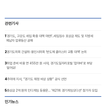
관련기사
1
‘경기도, 고강도 세입 확충 대책 마련!’‥세입징수 포상금 제도 및 지방세
체납자 압류동산 공매
2
경기도의회 건설위-용인시의회 ‘반도체 클러스터 교통 대책’ 논의
3
취업 준비 비용 연 455만 원 시대, 경기도일자리포털 ‘잡아바’로 부담
덜어요!
4
추미애 지사, “경기도 재정 비상 상황” 공식 선언
5
총상금 2억 원의 인디게임 등용문… ‘제21회 경기게임오디션’ 참가자 모집
인기뉴스