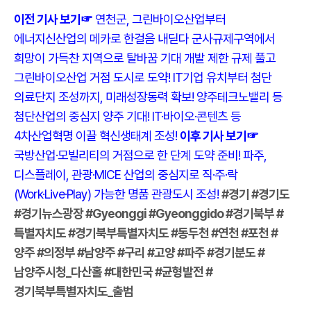
이전 기사 보기☞
연천군, 그린바이오산업부터
에너지신산업의 메카로 한걸음 내딛다
군사규제구역에서
희망이 가득찬 지역으로 탈바꿈 기대
개발 제한 규제 풀고
그린바이오산업 거점 도시로 도약!
IT기업 유치부터 첨단
의료단지 조성까지, 미래성장동력 확보!
양주테크노밸리 등
첨단산업의 중심지 양주 기대!
IT·바이오·콘텐츠 등
4차산업혁명 이끌 혁신생태계 조성!
이후 기사 보기☞
국방산업·모빌리티의 거점으로 한 단계 도약 준비!
파주,
디스플레이, 관광·MICE 산업의 중심지로
직·주·락
(Work·Live·Play) 가능한 명품 관광도시 조성!
#경기 #경기도
#경기뉴스광장 #Gyeonggi #Gyeonggido #경기북부 #
특별자치도 #경기북부특별자치도 #동두천 #연천 #포천 #
양주 #의정부 #남양주 #구리 #고양 #파주 #경기분도 #
남양주시청_다산홀 #대한민국 #균형발전 #
경기북부특별자치도_출범