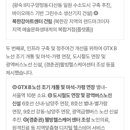
(왕숙 Ⅱ지구·양정동·다산동 일원 수소도시 구축 추진,
바이오매스 기반 그린수소 생산기지 건설)
③
북한강아트센터 건립
(북한강 지역의 랜드마크이자
지역 예술문화생태계의 복합거점(플랫폼))
두 번째로, 인프라 구축 및 정주여건 개선을 위하여 GTX B
노선 조기 개통 및 마석-가평 연장, 도시철도 연장 및
광역버스노선 신설, (경춘권)웰빙헬스케어센터 조성 등을
제시했습니다.
① GTX B 노선 조기 개통 및 마석-가평 연장
별내-
서울역 10분 소요.
② 도시철도 연장 및 광역버스노선
신설
6호선 신내-남양주 연장, 8호선 별내-별가람
연장, 9호선 강동-남양주 연장, 광역급행버스 노선 신설
추진.
③(경춘권) 웰빙헬스케어 센터 조성
노인의료,
원격진료 등 지역맞춤형 디지털 헬스테어 서비스