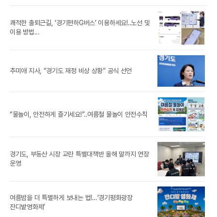
쾌적한 출퇴근길, ‘경기편하G버스’ 이용하세요!‥노선 및
풍도
이용 방법...
‘제
추미애 지사, “경기도 재정 비상 상황” 공식 선언
참가
추미
“물놀이, 안전하게 즐기세요!”‥여름철 물놀이 안전수칙
경기도, 부동산 시장 교란 특별대책반 올해 말까지 연장
[경
운영
경기
여름밤을 더 특별하게 보내는 법!…‘경기평화광장
잔디밭영화제’