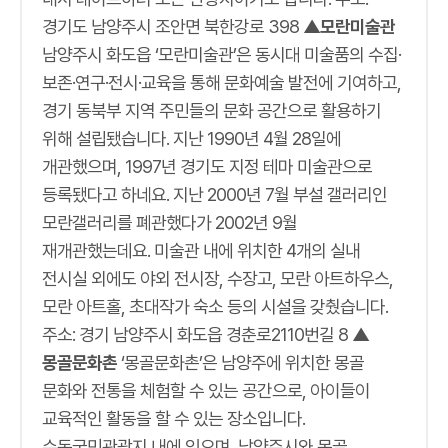
경기도 남양주시 조안면 북한강로 398
▲모란미술관
남양주시 화도읍 ‘모란미술관’은 동시대 미술품의 수집·
보존·연구·전시·교육을 통해 문화예술 발전에 기여하고,
경기 동북부 지역 주민들의 문화 공간으로 활용하기
위해 설립됐습니다. 지난 1990년 4월 28일에
개관했으며, 1997년 경기도 지정 테마 미술관으로
등록됐다고 하네요. 지난 2000년 7월 부설 갤러리인
모란갤러리를 폐관했다가 2002년 9월
재개관했는데요. 미술관 내에 위치한 4개의 실내
전시실 외에도 야외 전시장, 수장고, 모란 아트하우스,
모란 아트홀, 초대작가 숙소 등의 시설을 갖췄습니다.
주소: 경기 남양주시 화도읍 경춘로2110번길 8
▲
몽골문화촌
‘몽골문화촌’은 남양주에 위치한 몽골
문화와 전통을 체험할 수 있는 공간으로, 아이들이
교육적인 활동을 할 수 있는 장소입니다.
수동국민관광지 내에 있으며, 남양주시와 몽골