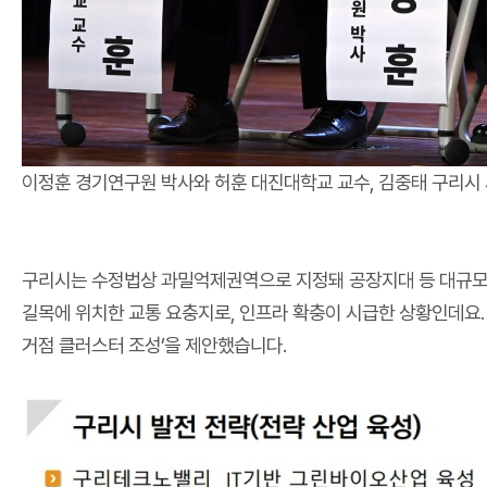
이정훈 경기연구원 박사와 허훈 대진대학교 교수, 김중태 구리
구리시는 수정법상 과밀억제권역으로 지정돼 공장지대 등 대규모 
길목에 위치한 교통 요충지로, 인프라 확충이 시급한 상황인데요
거점 클러스터 조성’을 제안했습니다.